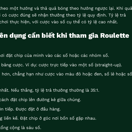
 theo một hướng và thả quả bóng theo hướng ngược lại. Khi qu
 có cược đúng sẽ nhận thưởng theo tỷ lệ quy định. Tỷ lệ trả
hơi thực hiện, với cược vào số cụ thể có tỷ lệ cao nhất.
ên dụng cần biết khi tham gia Roulette
hơi đặt chip của mình vào các số hoặc các nhóm số.
 bảng cược. Ví dụ: cược trực tiếp vào một số (straight-up).
 hơn, chẳng hạn như cược vào màu đỏ hoặc đen, số lẻ hoặc s
ất. Nếu thắng, tỷ lệ trả thưởng thường là 35:1.
 cách đặt chip lên đường kẻ giữa chúng.
ên tiếp. Được đặt ở đầu hàng.
 liền kề. Đặt chip ở góc nơi bốn số gặp nhau.
tổng cộng là sáu số.