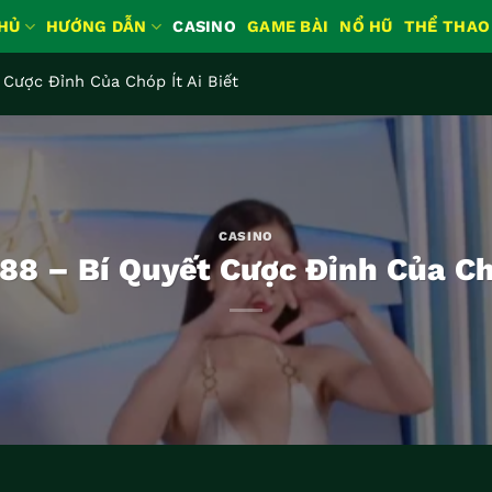
HỦ
HƯỚNG DẪN
CASINO
GAME BÀI
NỔ HŨ
THỂ THAO
 Cược Đỉnh Của Chóp Ít Ai Biết
CASINO
88 – Bí Quyết Cược Đỉnh Của Chó