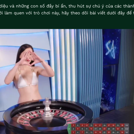
diệu và những con số đầy bí ẩn, thu hút sự chú ý của các thàn
i làm quen với trò chơi này, hãy theo dõi bài viết dưới đây để 