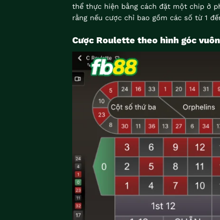
thể thực hiện bằng cách đặt một chip ở ph
rằng nếu cược chỉ bao gồm các số từ 1 đến
Cược Roulette theo hình góc vuô