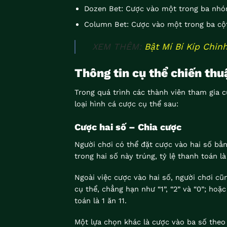
Dozen Bet: Cược vào một trong ba nhóm 
Column Bet: Cược vào một trong ba cột
XEM THÊM:
Bật Mí Bí Kíp Chi
Thông tin cụ thể chiến thu
Trong quá trình các thành viên tham gia 
loại hình cá cược cụ thể sau:
Cược hai số – Chia cược
Người chơi có thể đặt cược vào hai số bằ
trong hai số này trúng, tỷ lệ thanh toán là
Ngoài việc cược vào hai số, người chơi cũ
cụ thể, chẳng hạn như “1”, “2” và “0”; hoặc 
toán là 1 ăn 11.
Một lựa chọn khác là cược vào ba số theo đ