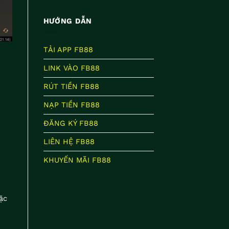
HƯỚNG DẪN
TẢI APP FB88
LINK VÀO FB88
RÚT TIỀN FB88
NẠP TIỀN FB88
ĐĂNG KÝ FB88
LIÊN HỆ FB88
KHUYẾN MÃI FB88
ặc