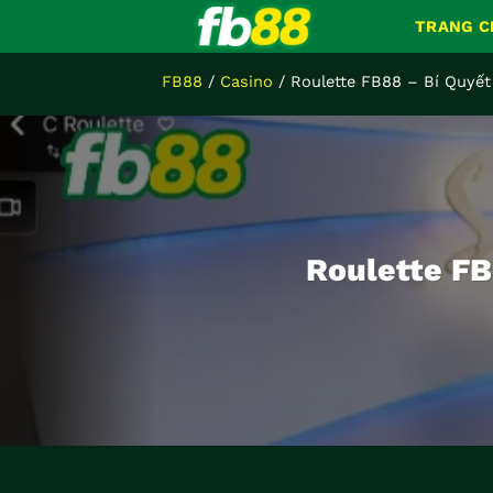
Bỏ
TRANG C
qua
nội
FB88
/
Casino
/
Roulette FB88 – Bí Quyết
dung
Roulette FB