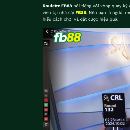
Roulette FB88
nổi tiếng với vòng quay kỳ 
viên tại nhà cái
FB88
. Nếu bạn là người mớ
hiểu cách chơi và đặt cược hiệu quả.