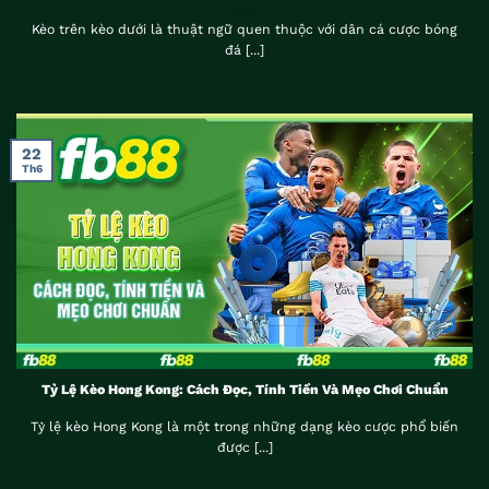
Kèo trên kèo dưới là thuật ngữ quen thuộc với dân cá cược bóng
đá [...]
22
Th6
Tỷ Lệ Kèo Hong Kong: Cách Đọc, Tính Tiền Và Mẹo Chơi Chuẩn
Tỷ lệ kèo Hong Kong là một trong những dạng kèo cược phổ biến
được [...]