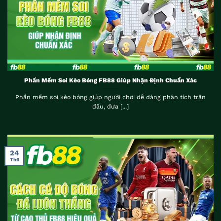
Phần Mềm Soi Kèo Bóng FB88 Giúp Nhận Định Chuẩn Xác
Phần mềm soi kèo bóng giúp người chơi dễ dàng phân tích trận
đấu, đưa [...]
24
Th6