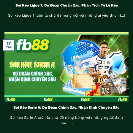
Soi Kèo Ligue 1: Dự Đoán Chuẩn Xác, Phân Tích Tỷ Lệ Kèo
Soi kèo Ligue 1 luôn là chủ đề nóng hổi với những ai yêu thích [...]
17
Th6
Soi Kèo Serie A: Dự Đoán Chính Xác, Nhận Định Chuyên Sâu
Soi kèo Serie A luôn là chủ đề nóng bỏng với những người đam
mê [...]