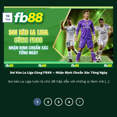
16
Th6
Soi Kèo La Liga Cùng FB88 – Nhận Định Chuẩn Xác Từng Ngày
Soi kèo La Liga luôn là chủ đề hấp dẫn với những ai đam mê [...]
1
2
3
4