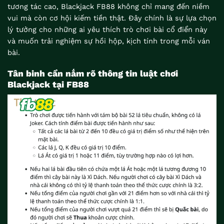
tương tác cao, Blackjack FB88 không chỉ mang đến niềm
vui mà còn cơ hội kiếm tiền thật. Đây chính là sự lựa chọn
lý tưởng cho những ai yêu thích trò chơi bài cổ điển này
và muốn trải nghiệm sự hồi hộp, kịch tính trong mỗi ván
bài.
Tân binh cần nắm rõ thông tin luật chơi
Blackjack tại FB88