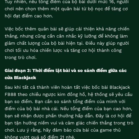
Tuy nhiên, nếu tổng điểm của bộ bài dưới mức 16, người
chơi nên chọn thêm một quân bài từ bộ nọc để tăng cơ
hội đạt điểm cao hơn.
Việc bốc thêm quân bài sẽ giúp cải thiện khả năng chiến
thắng, nhưng cũng cần cân nhắc kỹ lưỡng để không làm
giảm chất lượng của bộ bài hiện tại. Điều này giúp người
chơi tối ưu hóa chiến lược và tăng cơ hội thành công
trong trò chơi.
Giai đoạn 3: Thời điểm lật bài và so sánh điểm giữa các
cửa Blackjack
Sau khi tất cả thành viên hoàn tất việc bốc bài Blackjack
FB88 theo chiều ngược kim đồng hồ, hệ thống sẽ yêu cầu
bạn so điểm. Bạn cần so sánh tổng điểm của mình với
điểm của bộ bài nhà cái. Nếu tổng điểm của bạn cao hơn,
bạn sẽ nhận được phần thưởng hấp dẫn. Đây là cơ hội để
bạn tận hưởng niềm vui và cảm giác chiến thắng trong trò
chơi. Lưu ý rằng, hãy đảm bảo cửa bài của game thủ
không vượt quá số điểm 21 nhé.