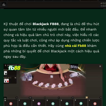
Kỹ thuật để chơi
Blackjack FB88
, đang là chủ đề thu hút
sự quan tâm lớn từ nhiều người mới bắt đầu. Để nhanh
chóng và hiệu quả làm chủ trò chơi này, việc hiểu rõ các
quy tắc và luật chơi, cũng như áp dụng những chiến lược
phù hợp là điều cần thiết. Hãy cùng
nhà cái Fb88
khám
phá những bí quyết để chơi Blackjack một cách hiệu quả
ngay sau đây.