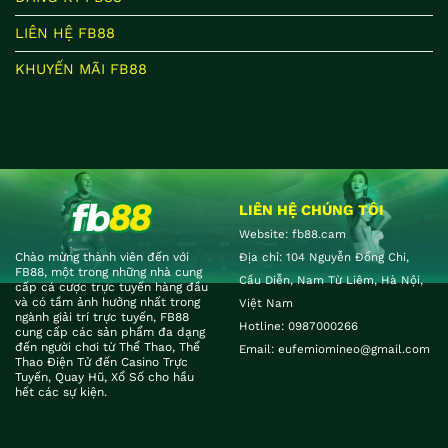
LIÊN HỆ FB88
KHUYẾN MÃI FB88
LIÊN HỆ CHÚNG TÔI
Website: fb88.cam
Địa chỉ:
104 Nguyễn Đổng Chi,
Chào mừng thành viên đến với
FB88, một trong những nhà cung
Cầu Diễn, Nam Từ Liêm, Hà Nội,
cấp cá cược trực tuyến hàng đầu
và có tầm ảnh hưởng nhất trong
Việt Nam
ngành giải trí trực tuyến, FB88
Hotline:
0987000266
cung cấp các sản phẩm đa dạng
đến người chơi từ Thể Thao, Thể
Email:
eufemiomineo@gmail.com
Thao Điện Tử đến Casino Trực
Tuyến, Quay Hũ, Xổ Số cho hầu
hết các sự kiện.