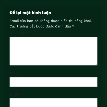
Để lại một bình luận
Email của bạn sẽ không được hiển thị công khai.
Các trường bắt buộc được đánh dấu
*
Bình luận
*
Tên
*
Email
*