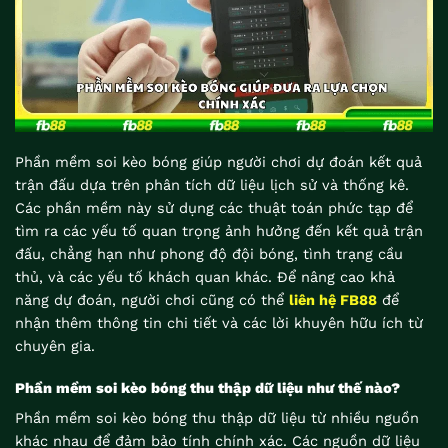
Phần mềm soi kèo bóng giúp người chơi dự đoán kết quả
trận đấu dựa trên phân tích dữ liệu lịch sử và thống kê.
Các phần mềm này sử dụng các thuật toán phức tạp để
tìm ra các yếu tố quan trọng ảnh hưởng đến kết quả trận
đấu, chẳng hạn như phong độ đội bóng, tình trạng cầu
thủ, và các yếu tố khách quan khác. Để nâng cao khả
năng dự đoán, người chơi cũng có thể
liên hệ FB88
để
nhận thêm thông tin chi tiết và các lời khuyên hữu ích từ
chuyên gia.
Phần mềm soi kèo bóng thu thập dữ liệu như thế nào?
Phần mềm soi kèo bóng thu thập dữ liệu từ nhiều nguồn
khác nhau để đảm bảo tính chính xác. Các nguồn dữ liệu