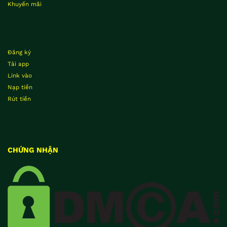
Khuyến mãi
Đăng ký
Tải app
Link vào
Nạp tiền
Rút tiền
CHỨNG NHẬN