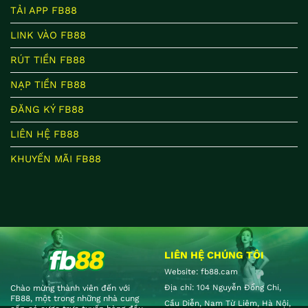
TẢI APP FB88
LINK VÀO FB88
RÚT TIỀN FB88
NẠP TIỀN FB88
ĐĂNG KÝ FB88
LIÊN HỆ FB88
KHUYẾN MÃI FB88
LIÊN HỆ CHÚNG TÔI
Website: fb88.cam
Địa chỉ:
104 Nguyễn Đổng Chi,
Chào mừng thành viên đến với
FB88, một trong những nhà cung
Cầu Diễn, Nam Từ Liêm, Hà Nội,