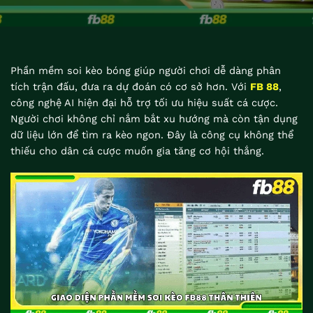
Phần mềm soi kèo bóng giúp người chơi dễ dàng phân
tích trận đấu, đưa ra dự đoán có cơ sở hơn. Với
FB 88
,
công nghệ AI hiện đại hỗ trợ tối ưu hiệu suất cá cược.
Người chơi không chỉ nắm bắt xu hướng mà còn tận dụng
dữ liệu lớn để tìm ra kèo ngon. Đây là công cụ không thể
thiếu cho dân cá cược muốn gia tăng cơ hội thắng.