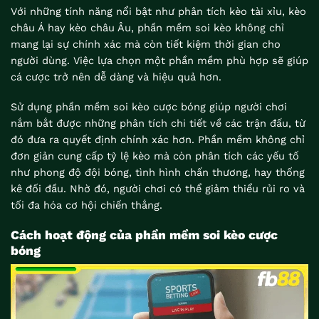
Với những tính năng nổi bật như phân tích kèo tài xỉu, kèo
châu Á hay kèo châu Âu, phần mềm soi kèo không chỉ
mang lại sự chính xác mà còn tiết kiệm thời gian cho
người dùng. Việc lựa chọn một phần mềm phù hợp sẽ giúp
cá cược trở nên dễ dàng và hiệu quả hơn.
Sử dụng phần mềm soi kèo cược bóng giúp người chơi
nắm bắt được những phân tích chi tiết về các trận đấu, từ
đó đưa ra quyết định chính xác hơn. Phần mềm không chỉ
đơn giản cung cấp tỷ lệ kèo mà còn phân tích các yếu tố
như phong độ đội bóng, tình hình chấn thương, hay thống
kê đối đầu. Nhờ đó, người chơi có thể giảm thiểu rủi ro và
tối đa hóa cơ hội chiến thắng.
Cách hoạt động của phần mềm soi kèo cược
bóng