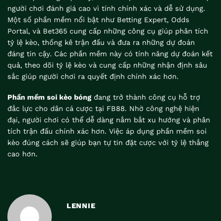
người chơi đánh giá cao vì tính chính xác và dễ sử dụng.
Một số phần mềm nổi bật như Betting Expert, Odds
Portal, và Bet365 cung cấp những công cụ giúp phân tích
tỷ lệ kèo, thống kê trận đấu và đưa ra những dự đoán
đáng tin cậy. Các phần mềm này có tính năng dự đoán kết
quả, theo dõi tỷ lệ kèo và cung cấp những nhận định sâu
sắc giúp người chơi ra quyết định chính xác hơn.
Phần mềm soi kèo bóng
đang trở thành công cụ hỗ trợ
đắc lực cho dân cá cược tại FB88. Nhờ công nghệ hiện
đại, người chơi có thể dễ dàng nắm bắt xu hướng và phân
tích trận đấu chính xác hơn. Việc áp dụng phần mềm soi
kèo đúng cách sẽ giúp bạn tự tin đặt cược với tỷ lệ thắng
cao hơn.
LENNIE