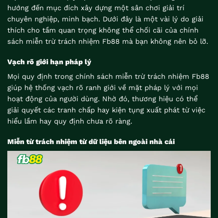
hướng đến mục đích xây dựng một sân chơi giải trí
chuyên nghiệp, minh bạch. Dưới đây là một vài lý do giải
thích cho tầm quan trọng không thể chối cãi của chính
sách miễn trừ trách nhiệm Fb88 mà bạn không nên bỏ lỡ.
Vạch rõ giới hạn pháp lý
Mọi quy định trong chính sách miễn trừ trách nhiệm Fb88
giúp hệ thống vạch rõ ranh giới về mặt pháp lý với mọi
hoạt động của người dùng. Nhờ đó, thương hiệu có thể
giải quyết các tranh chấp hay kiện tụng xuất phát từ việc
hiểu lầm hay quy định chưa rõ ràng.
Miễn từ trách nhiệm từ dữ liệu bên ngoài nhà cái