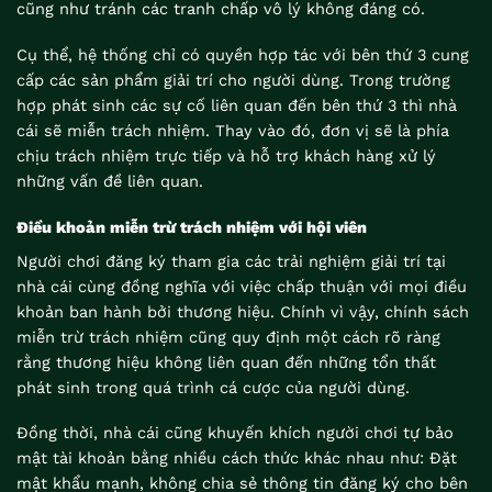
cũng như tránh các tranh chấp vô lý không đáng có.
Cụ thể, hệ thống chỉ có quyền hợp tác với bên thứ 3 cung
cấp các sản phẩm giải trí cho người dùng. Trong trường
hợp phát sinh các sự cố liên quan đến bên thứ 3 thì nhà
cái sẽ miễn trách nhiệm. Thay vào đó, đơn vị sẽ là phía
chịu trách nhiệm trực tiếp và hỗ trợ khách hàng xử lý
những vấn đề liên quan.
Điều khoản miễn trừ trách nhiệm với hội viên
Người chơi đăng ký tham gia các trải nghiệm giải trí tại
nhà cái cùng đồng nghĩa với việc chấp thuận với mọi điều
khoản ban hành bởi thương hiệu. Chính vì vậy, chính sách
miễn trừ trách nhiệm cũng quy định một cách rõ ràng
rằng thương hiệu không liên quan đến những tổn thất
phát sinh trong quá trình cá cược của người dùng.
Đồng thời, nhà cái cũng khuyến khích người chơi tự bảo
mật tài khoản bằng nhiều cách thức khác nhau như: Đặt
mật khẩu mạnh, không chia sẻ thông tin đăng ký cho bên