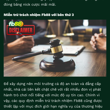
đóng băng nick cược mãi mãi.
Miễn trừ trách nhiệm Fb88 với bên thứ 3
Để xây dựng nên môi trường cá độ an toàn và đẳng cấp
nhất, nhà cái liên kết chặt chẽ với rất nhiều đơn vị phát
hành trò chơi nổi tiếng với mức độ uy tín cao. Chính vì
vậy, các quy định miễn trừ trách nhiệm Fb88 cũng được
thiết lập với mục đích giới hạn nghĩa vụ của thương hiệu