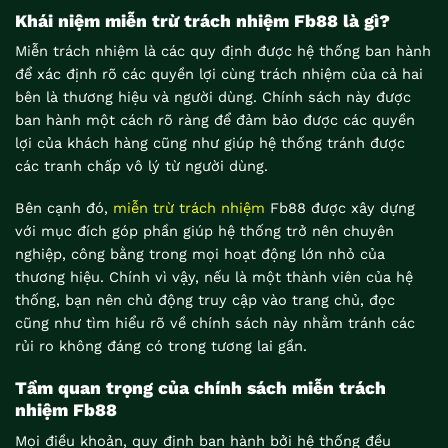
Khái niệm miễn trừ trách nhiệm Fb88 là gì?
Miễn trách nhiệm là các quy định được hệ thống ban hành
để xác định rõ các quyền lợi cùng trách nhiệm của cả hai
bên là thương hiệu và người dùng. Chính sách này được
ban hành một cách rõ ràng để đảm bảo được các quyền
lợi của khách hàng cũng như giúp hệ thống tránh được
các tranh chấp vô lý từ người dùng.
Bên cạnh đó,
miễn trừ trách nhiệm
Fb88 được xây dựng
với mục đích góp phần giúp hệ thống trở nên chuyên
nghiệp, công bằng trong mọi hoạt động lớn nhỏ của
thương hiệu. Chính vì vậy, nếu là một thành viên của hệ
thống, bạn nên chủ động truy cập vào trang chủ, đọc
cũng như tìm hiểu rõ về chính sách này nhằm tránh các
rủi ro không đáng có trong tương lai gần.
Tầm quan trọng của chính sách miễn trách
nhiệm Fb88
Mọi điều khoản, quy định ban hành bởi hệ thống đều