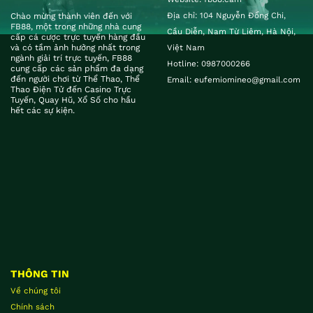
Địa chỉ:
104 Nguyễn Đổng Chi,
Chào mừng thành viên đến với
FB88, một trong những nhà cung
Cầu Diễn, Nam Từ Liêm, Hà Nội,
cấp cá cược trực tuyến hàng đầu
và có tầm ảnh hưởng nhất trong
Việt Nam
ngành giải trí trực tuyến, FB88
Hotline:
0987000266
cung cấp các sản phẩm đa dạng
đến người chơi từ Thể Thao, Thể
Email:
eufemiomineo@gmail.com
Thao Điện Tử đến Casino Trực
Tuyến, Quay Hũ, Xổ Số cho hầu
hết các sự kiện.
THÔNG TIN
Về chúng tôi
Chính sách