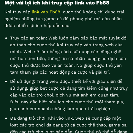
Một vài lợi ích khi truy cập link vào Fb88
Khi truy cập
link vào Fb88
, cược thủ không chỉ được trải
nghiệm những tựa game cá độ phong phú mà còn nhận
được nhiều lợi ích hấp dẫn sau:
Truy cập an toàn: Web luôn đảm bảo bảo mật tuyệt đối
an toàn cho cược thủ khi truy cập vào trang web của
mình. Web sẽ làm bằng cách sử dụng các công nghệ
mã hóa tiên tiến, thông tin cá nhân cùng giao dịch của
cược thủ được bảo vệ an toàn. Nó giúp cược thủ yên
tâm tham gia các hoạt động cá cược và giải trí.
Dễ sử dụng: Trang web được thiết kế với giao diện dễ
sử dụng, giúp bet cược dễ dàng tìm kiếm cũng như truy
cập vào các trò chơi, dịch vụ mà anh em quan tâm.
Điều này đặc biệt hữu ích cho cược thủ mới tham gia,
giúp anh em nhanh chóng làm quen trải nghiệm.
Đa dạng trò chơi: Khi vào link, web sẽ cung cấp một
loạt các trò chơi đa dạng từ cá cược thể thao, game bài
đến các trò chơi slot hấp dẫn. Cược thủ có thể dễ dàng