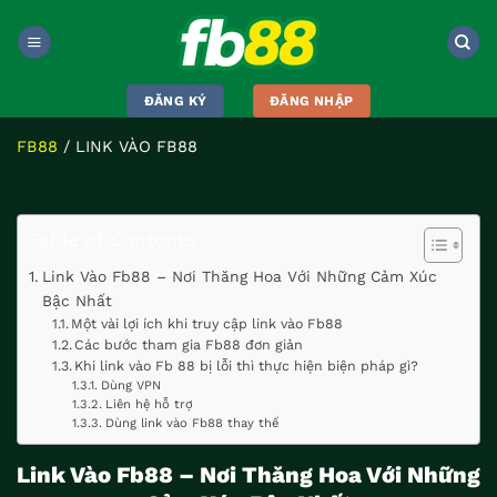
Bỏ
qua
nội
dung
ĐĂNG KÝ
ĐĂNG NHẬP
FB88
/
LINK VÀO FB88
Table of Contents
Link Vào Fb88 – Nơi Thăng Hoa Với Những Cảm Xúc
Bậc Nhất
Một vài lợi ích khi truy cập link vào Fb88
Các bước tham gia Fb88 đơn giản
Khi link vào Fb 88 bị lỗi thì thực hiện biện pháp gì?
Dùng VPN
Liên hệ hỗ trợ
Dùng link vào Fb88 thay thế
Link Vào Fb88 – Nơi Thăng Hoa Với Những