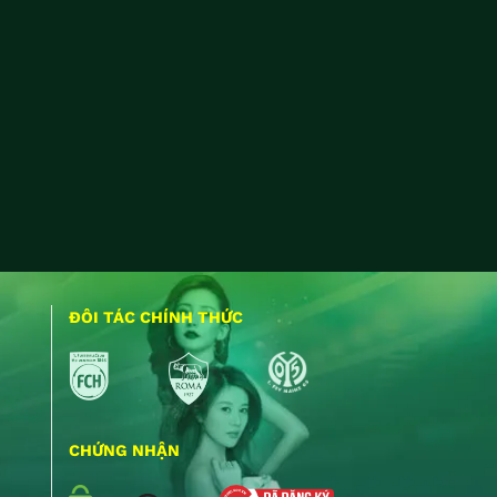
ĐÔI TÁC CHÍNH THỨC
CHỨNG NHẬN