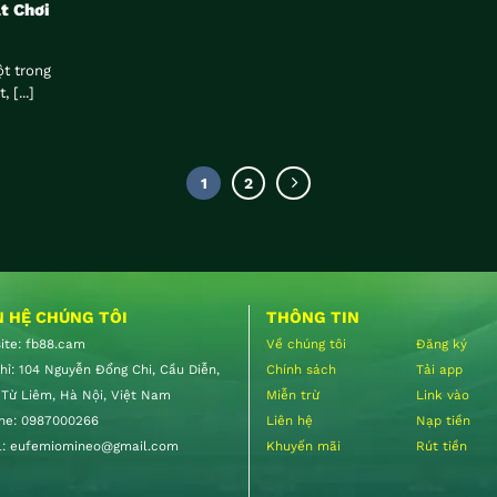
t Chơi
t trong
 [...]
1
2
N HỆ CHÚNG TÔI
THÔNG TIN
ite: fb88.cam
Về chúng tôi
Đăng ký
hỉ:
104 Nguyễn Đổng Chi, Cầu Diễn,
Chính sách
Tải app
Từ Liêm, Hà Nội, Việt Nam
Miễn trừ
Link vào
ine:
0987000266
Liên hệ
Nạp tiền
l:
eufemiomineo@gmail.com
Khuyến mãi
Rút tiền