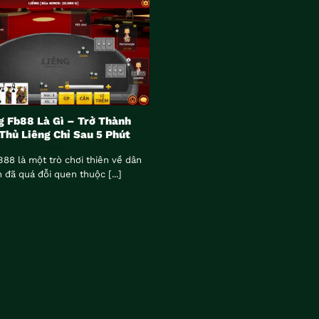
g Fb88 Là Gì – Trở Thành
Thủ Liêng Chỉ Sau 5 Phút
B88 là một trò chơi thiên về dân
n đã quá đỗi quen thuộc [...]