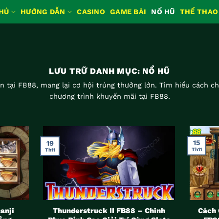
HỦ
HƯỚNG DẪN
CASINO
GAME BÀI
NỔ HŨ
THỂ THAO
LƯU TRỮ DANH MỤC:
NỔ HŨ
n tại FB88, mang lại cơ hội trúng thưởng lớn. Tìm hiểu cách ch
chương trình khuyến mãi tại FB88.
15
19
Th11
Th11
anji
Thunderstruck II FB88 – Chinh
Cách 