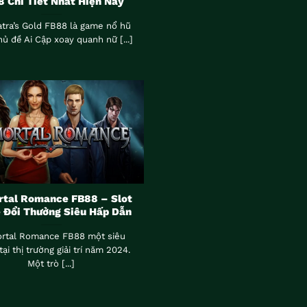
8 Chi Tiết Nhất Hiện Nay
tra’s Gold FB88 là game nổ hũ
ủ đề Ai Cập xoay quanh nữ [...]
tal Romance FB88 – Slot
Đổi Thưởng Siêu Hấp Dẫn
rtal Romance FB88 một siêu
ại thị trường giải trí năm 2024.
Một trò [...]