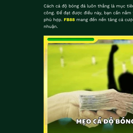
Cách cá độ bóng đá luôn thắng là mục tiê
công. Để đạt được điều này, bạn cần nắm 
phù hợp.
FB88
mang đến nền tảng cá cược 
nhuận.