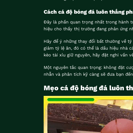
Cách cá độ bóng đá luôn thắng phâ
Đây là phần quan trọng nhất trong hành t
hiệu cho thấy thị trường đang phản ứng n
Hãy để ý những thay đổi bất thường về tỷ l
giảm tỷ lệ ăn, đó có thể là dấu hiệu nhà c
kèo tài xỉu giữ nguyên, hãy đặt nghi vấn 
Một nguyên tắc quan trọng: không đặt cược
nhẫn và phân tích kỹ càng sẽ đưa bạn đến
Mẹo cá độ bóng đá luôn th