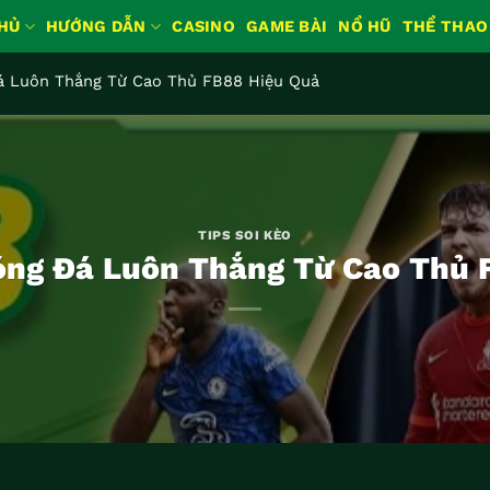
HỦ
HƯỚNG DẪN
CASINO
GAME BÀI
NỔ HŨ
THỂ THAO
á Luôn Thắng Từ Cao Thủ FB88 Hiệu Quả
TIPS SOI KÈO
óng Đá Luôn Thắng Từ Cao Thủ 