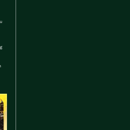
ấu
ng
n