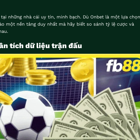
n tại những nhà cái uy tín, minh bạch. Dù Onbet là một lựa chọ
ào một nền tảng duy nhất mà hãy biết so sánh tỷ lệ cược và
hau.
ân tích dữ liệu trận đấu