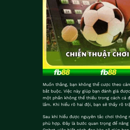
Muốn thắng, bạn không thể cược theo cảm t
bắt buộc. Việc này giúp bạn đánh giá được
một phần không thể thiếu trong cách cá đ
lầm. Khi hiểu rõ hai đội, bạn sẽ thấy rõ t
Sau khi hiểu được nguyên tắc chơi thông 
phù hợp. Đây là bước quan trọng để nâng 
Onbet, việc biết cách đọc kèo sẽ giúp bạn 