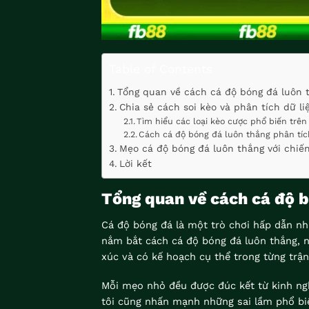
Table of Contents
Tổng quan về cách cá độ bóng đá luôn 
Chia sẻ cách soi kèo và phân tích dữ li
Tìm hiểu các loại kèo cược phổ biến trê
Cách cá độ bóng đá luôn thắng phân tích
Mẹo cá độ bóng đá luôn thắng với chiế
Lời kết
Tổng quan về cách cá độ b
Cá độ bóng đá là một trò chơi hấp dẫn nh
nắm bắt cách cá độ bóng đá luôn thắng, ng
xúc và có kế hoạch cụ thể trong từng trận
Mỗi mẹo nhỏ đều được đúc kết từ kinh ng
tôi cũng nhấn mạnh những sai lầm phổ biế