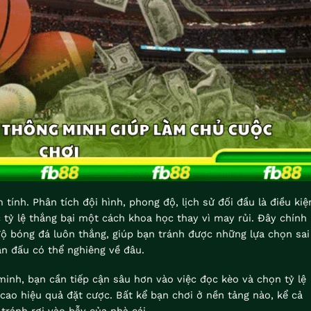
ính. Phân tích đội hình, phong độ, lịch sử đối đầu là điều kiệ
 tỷ lệ thắng bại một cách khoa học thay vì may rủi. Đây chính 
ộ bóng đá luôn thắng, giúp bạn tránh được những lựa chọn sai
rận đấu có thể nghiêng về đâu.
minh, bạn cần tiếp cận sâu hơn vào việc đọc kèo và chọn tỷ lệ
cao hiệu quả đặt cược. Bất kể bạn chơi ở nền tảng nào, kể cả
tránh rơi vào bẫy của nhà cái.