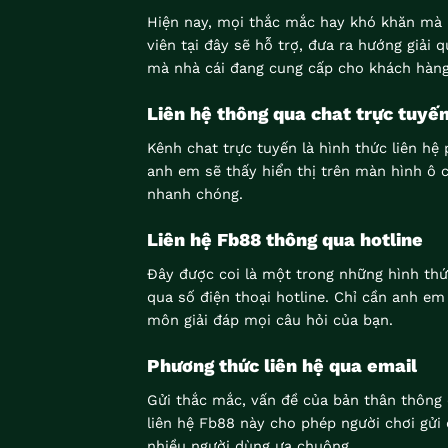
Hiện nay, mọi thắc mắc hay khó khăn mà ng
viên tại đây sẽ hỗ trợ, đưa ra hướng giải
mà nhà cái đang cung cấp cho khách hàn
Liên hệ thông qua chat trực tuyế
Kênh chat trực tuyến là hình thức liên hệ
anh em sẽ thấy hiển thị trên màn hình ô ch
nhanh chóng.
Liên hệ Fb88 thông qua hotline
Đây được coi là một trong những hình thứ
qua số điện thoại hotline. Chỉ cần anh em
môn giải đáp mọi câu hỏi của bạn.
Phương thức liên hệ qua email
Gửi thắc mắc, vấn đề của bản thân thông
liên hệ Fb88 này cho phép người chơi gửi 
nhiều người dùng ưa chuộng.