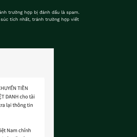
tránh trường hợp bị đánh dấu là spam.
súc tích nhất, tránh trường hợp viết