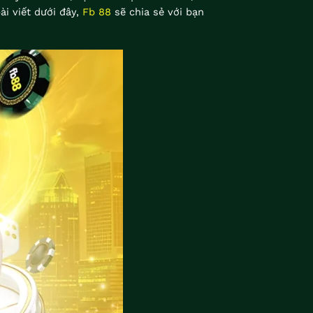
i viết dưới đây,
Fb 88
sẽ chia sẻ với bạn