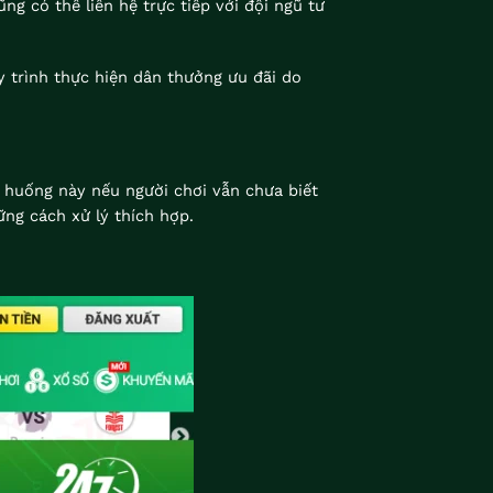
ng có thể liên hệ trực tiếp với đội ngũ tư
 trình thực hiện dân thưởng ưu đãi do
 huống này nếu người chơi vẫn chưa biết
ững cách xử lý thích hợp.