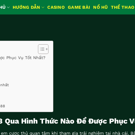
HỦ
HƯỚNG DẪN
CASINO
GAME BÀI
NỔ HŨ
THỂ THAO
ược Phục Vụ Tốt Nhất?
 nhất
B88
8 Qua Hình Thức Nào Để Được Phục 
 em cược thủ quan tâm khi tham gia trải nghiệm tại nhà cái. Bấ