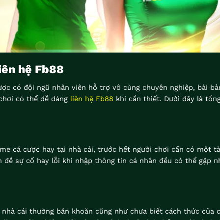
liên hệ Fb88
ược có đội ngũ nhân viên hỗ trợ vô cùng chuyên nghiệp, bài bản
i chơi có thể dễ dàng
liên hệ Fb88
khi cần thiết. Dưới đây là t
me cá cược hay tại nhà cái, trước hết người chơi cần có một t
 đề sự cố hay lỗi khi nhập thông tin cá nhân đều có thể gặp n
i nhà cái thường băn khoăn cũng như chưa biết cách thức của c