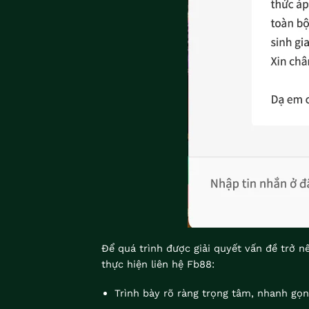
Để quá trình được giải quyết vấn đề trở 
thực hiện liên hệ Fb88:
Trình bày rõ ràng trọng tâm, nhanh gọ