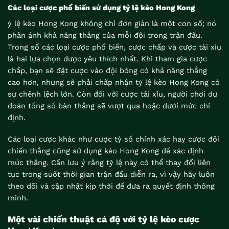
Các loại cược phổ biến sử dụng tỷ lệ kèo Hong Kong
ỷ lệ kèo Hong Kong không chỉ đơn giản là một con số; nó
phản ánh khả năng thắng của mỗi đội trong trận đấu.
Trong số các loại cược phổ biến, cược chấp và cược tài xỉu
là hai lựa chọn được yêu thích nhất. Khi tham gia cược
chấp, bạn sẽ đặt cược vào đội bóng có khả năng thắng
cao hơn, nhưng sẽ phải chấp nhận tỷ lệ kèo Hong Kong có
sự chênh lệch lớn. Còn đối với cược tài xỉu, người chơi dự
đoán tổng số bàn thắng sẽ vượt qua hoặc dưới mức chỉ
định.
Các loại cược khác như cược tỷ số chính xác hay cược đội
chiến thắng cũng sử dụng kèo Hong Kong để xác định
mức thắng. Cần lưu ý rằng tỷ lệ này có thể thay đổi liên
tục trong suốt thời gian trận đấu diễn ra, vì vậy hãy luôn
theo dõi và cập nhật kịp thời để đưa ra quyết định thông
minh.
Một vài chiến thuật cá độ với tỷ lệ kèo cược