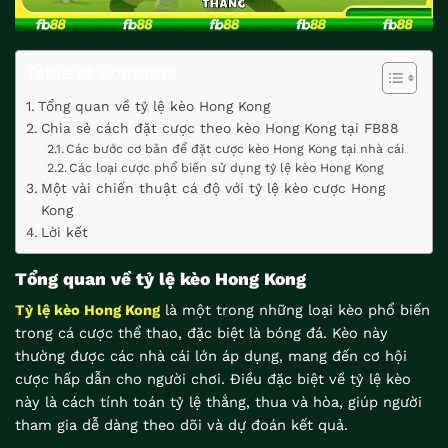
Table of Contents
Tổng quan về tỷ lệ kèo Hong Kong
Chia sẻ cách đặt cược theo kèo Hong Kong tại FB88
Các bước cơ bản để đặt cược kèo Hong Kong tại nhà cái
Các loại cược phổ biến sử dụng tỷ lệ kèo Hong Kong
Một vài chiến thuật cá độ với tỷ lệ kèo cược Hong
Kong
Lời kết
Tổng quan về tỷ lệ kèo Hong Kong
Tỷ lệ kèo Hong Kong
là một trong những loại kèo phổ biến
trong cá cược thể thao, đặc biệt là bóng đá. Kèo này
thường được các nhà cái lớn áp dụng, mang đến cơ hội
cược hấp dẫn cho người chơi. Điều đặc biệt về tỷ lệ kèo
này là cách tính toán tỷ lệ thắng, thua và hòa, giúp người
tham gia dễ dàng theo dõi và dự đoán kết quả.