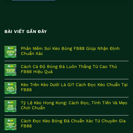
BÀI VIẾT GẦN ĐÂY
Phần Mềm Soi Kèo Bóng FB88 Giúp Nhận Định
Chuẩn Xác
Cách Cá Độ Bóng Đá Luôn Thắng Từ Cao Thủ
FB88 Hiệu Quả
Kèo Trên Kèo Dưới Là Gì? Cách Đọc Kèo Chuẩn Tại
FB88
Tỷ Lệ Kèo Hong Kong: Cách Đọc, Tính Tiền Và Mẹo
Chơi Chuẩn
Cách Đọc Kèo Bóng Đá Chuẩn Xác Từ Chuyên Gia
FB88