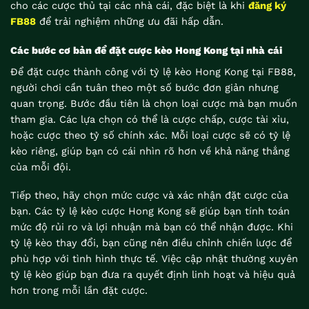
cho các cược thủ tại các nhà cái, đặc biệt là khi
đăng ký
FB88
để trải nghiệm những ưu đãi hấp dẫn.
Các bước cơ bản để đặt cược kèo Hong Kong tại nhà cái
Để đặt cược thành công với tỷ lệ kèo Hong Kong tại FB88,
người chơi cần tuân theo một số bước đơn giản nhưng
quan trọng. Bước đầu tiên là chọn loại cược mà bạn muốn
tham gia. Các lựa chọn có thể là cược chấp, cược tài xỉu,
hoặc cược theo tỷ số chính xác. Mỗi loại cược sẽ có tỷ lệ
kèo riêng, giúp bạn có cái nhìn rõ hơn về khả năng thắng
của mỗi đội.
Tiếp theo, hãy chọn mức cược và xác nhận đặt cược của
bạn. Các tỷ lệ kèo cược Hong Kong sẽ giúp bạn tính toán
mức độ rủi ro và lợi nhuận mà bạn có thể nhận được. Khi
tỷ lệ kèo thay đổi, bạn cũng nên điều chỉnh chiến lược để
phù hợp với tình hình thực tế. Việc cập nhật thường xuyên
tỷ lệ kèo giúp bạn đưa ra quyết định linh hoạt và hiệu quả
hơn trong mỗi lần đặt cược.