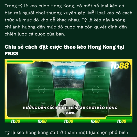
Trong tỷ lệ kèo cược Hong Kong, có một số loại kèo cơ
bản mà người chơi thường xuyên gặp. Mỗi loại kèo có cách
thức và mức độ khó dễ khác nhau. Tỷ lệ kèo này không
chỉ ảnh hưởng đến mức độ cược mà còn quyết định đến
chiến lược cá cược của bạn.
Chia sẻ cách đặt cược theo kèo Hong Kong tại
FB88
Tỷ lệ kèo hong kong đã trở thành một lựa chọn phổ biến