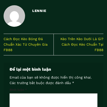
LENNIE
Cách Đọc Kèo Bóng Đá
Kèo Trên Kèo Dưới Là Gì?
Chuẩn Xác Từ Chuyên Gia
Cách Đọc Kèo Chuẩn Tại
FB88
FB88
Để lại một bình luận
Email của bạn sẽ không được hiển thị công khai.
Các trường bắt buộc được đánh dấu
*
Bình luận
*