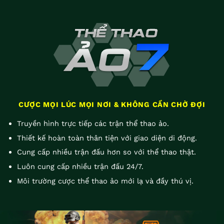
CƯỢC MỌI LÚC MỌI NƠI & KHÔNG CẦN CHỜ ĐỢI
Truyền hình trực tiếp các trận thể thao ảo.
Thiết kế hoàn toàn thân tiện với giao diện di động.
Cung cấp nhiều trận đấu hơn so với thể thao thật.
Luôn cung cấp nhiều trận đấu 24/7.
Môi trường cược thể thao ảo mới lạ và đầy thú vị.