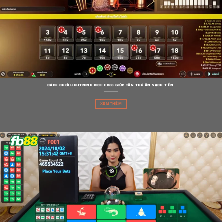
CÁCH CHƠI LIGHTNING DICE FB88 GIÚP TÂN THỦ ĂN SẠCH TIỀN
XEM THÊM