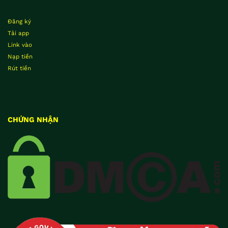
Đăng ký
Tải app
Link vào
Nạp tiền
Rút tiền
CHỨNG NHẬN