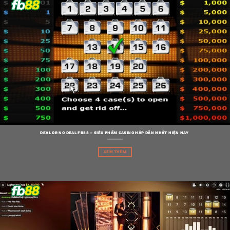
DEAL OR NO DEAL FB88 – SIÊU PHẨM CASINO HẤP DẪN NHẤT HIỆN NAY
XEM THÊM