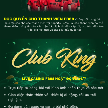
ĐỘC QUYỀN CHO THÀNH VIÊN FB88
Chúng tôi mang đến tỉ
lệ cược cao cho các thành viên tại Esports. Ngoài ra, các thành viên có thể
tham khảo thông tin của các trận đấu, lịch thi đấu sắp tới, các trận đấu trực
tiếp, giải vô địch và các giải đấu quốc tế!
LIVE CASINO FB88 HOẠT ĐỘNG 24/7
Trực tiếp từ sòng bài với hình ảnh chân thực và sắc nét.
Giao diện thân thiện với thiết bị di động, tối ưu trải
nghiệm.
Đa dạng bàn cược và game bài phổ biến.