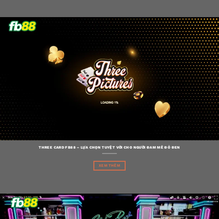
THREE CARD FB88 – LỰA CHỌN TUYỆT VỜI CHO NGƯỜI ĐAM MÊ ĐỎ ĐEN
XEM THÊM