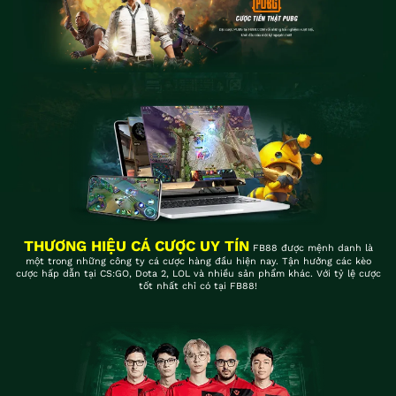
THƯƠNG HIỆU CÁ CƯỢC UY TÍN
FB88 được mệnh danh là
một trong những công ty cá cược hàng đầu hiện nay. Tận hưởng các kèo
cược hấp dẫn tại CS:GO, Dota 2, LOL và nhiều sản phẩm khác. Với tỷ lệ cược
tốt nhất chỉ có tại FB88!