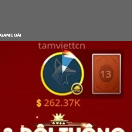
GAME BÀI