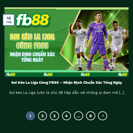
16
Th6
Soi Kèo La Liga Cùng FB88 – Nhận Định Chuẩn Xác Từng Ngày
Soi kèo La Liga luôn là chủ đề hấp dẫn với những ai đam mê [...]
1
2
3
4
…
8