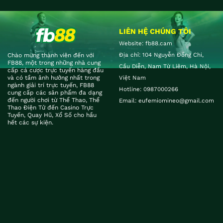
LIÊN HỆ CHÚNG TÔI
Website: fb88.cam
Địa chỉ:
104 Nguyễn Đổng Chi,
Chào mừng thành viên đến với
FB88, một trong những nhà cung
Cầu Diễn, Nam Từ Liêm, Hà Nội,
cấp cá cược trực tuyến hàng đầu
và có tầm ảnh hưởng nhất trong
Việt Nam
ngành giải trí trực tuyến, FB88
Hotline:
0987000266
cung cấp các sản phẩm đa dạng
đến người chơi từ Thể Thao, Thể
Email:
eufemiomineo@gmail.com
Thao Điện Tử đến Casino Trực
Tuyến, Quay Hũ, Xổ Số cho hầu
hết các sự kiện.