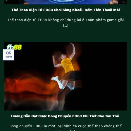
Thể Thao Điện Tử FB88 Chơi Sảng Khoái, Đếm Tiền Thoải Mái
Thể thao điện tử FB88 không chỉ dừng lại ở 1 sản phẩm game giải
[...]
05
Th12
Hướng Dẫn Đặt Cược Bóng Chuyền FB88 Chi Tiết Cho Tân Thủ
Bóng chuyền FB88 là một loại hình cá cược thể thao không thể