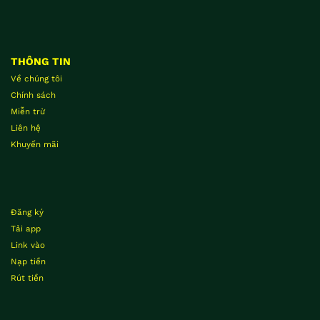
THÔNG TIN
Về chúng tôi
Chính sách
Miễn trừ
Liên hệ
Khuyến mãi
Đăng ký
Tải app
Link vào
Nạp tiền
Rút tiền