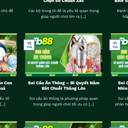
Chọn Số Chuẩn Xác
BẢN V
à chủ đề
Các bộ trong lô đề là yếu tố quan trọng
Đánh b
giúp người chơi tìm ra [...]
hấp
12
11
Th5
Th5
Ẩn Con
Soi Cầu Ăn Thông – Bí Quyết Nắm
Soi 
Quả
Bắt Chuỗi Thắng Lớn
Nhìn
yếu tố
Soi cầu ăn thông là phương pháp quan
Soi c
...]
trọng giúp người chơi tối ưu cơ [...]
phân tí