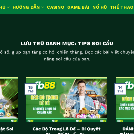
HỦ
HƯỚNG DẪN
CASINO
GAME BÀI
NỔ HŨ
THỂ THAO
LƯU TRỮ DANH MỤC:
TIPS SOI CẦU
 số, giúp bạn tăng cơ hội chiến thắng. Đọc các bài viết chuyên
năng soi cầu của bạn.
15
14
Th5
Th5
ật Soi
Các Bộ Trong Lô Đề – Bí Quyết
ĐÁNH