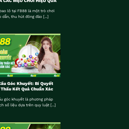
À CÁC MẸO CHƠI HIỆU QUẢ
ao lô tại FB88 là một trò chơi
 dẫn, thu hút đông đảo [...]
Cầu Góc Khuyết: Bí Quyết
 Thấu Kết Quả Chuẩn Xác
ầu góc khuyết là phương pháp
ch số liệu dựa trên quy luật [...]