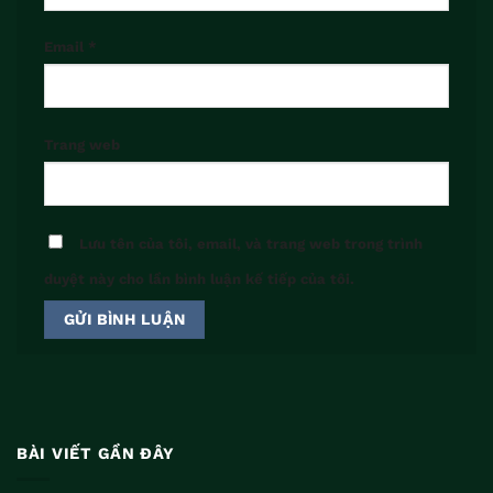
Email
*
Trang web
Lưu tên của tôi, email, và trang web trong trình
duyệt này cho lần bình luận kế tiếp của tôi.
BÀI VIẾT GẦN ĐÂY