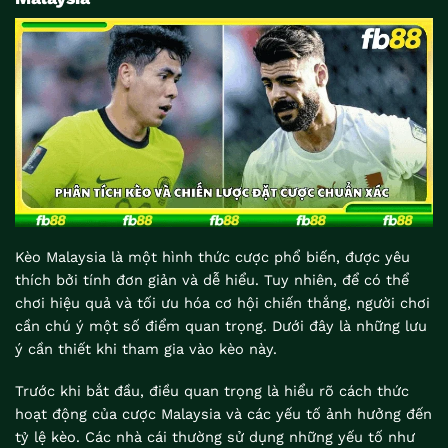
Kèo Malaysia là một hình thức cược phổ biến, được yêu
thích bởi tính đơn giản và dễ hiểu. Tuy nhiên, để có thể
chơi hiệu quả và tối ưu hóa cơ hội chiến thắng, người chơi
cần chú ý một số điểm quan trọng. Dưới đây là những lưu
ý cần thiết khi tham gia vào kèo này.
Trước khi bắt đầu, điều quan trọng là hiểu rõ cách thức
hoạt động của cược Malaysia và các yếu tố ảnh hưởng đến
tỷ lệ kèo. Các nhà cái thường sử dụng những yếu tố như