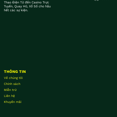
Thao Điện Tử đến Casino Trực
Tuyến, Quay Hũ, Xổ Số cho hầu
hết các sự kiện.
THÔNG TIN
Về chúng tôi
Chính sách
Miễn trừ
Liên hệ
Khuyến mãi