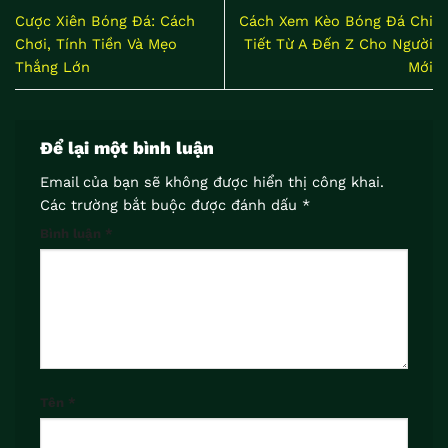
Cược Xiên Bóng Đá: Cách
Cách Xem Kèo Bóng Đá Chi
Chơi, Tính Tiền Và Mẹo
Tiết Từ A Đến Z Cho Người
Thắng Lớn
Mới
Để lại một bình luận
Email của bạn sẽ không được hiển thị công khai.
Các trường bắt buộc được đánh dấu
*
Bình luận
*
Tên
*