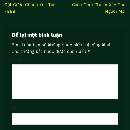
Đặt Cược Chuẩn Xác Tại
Cách Chơi Chuẩn Xác Cho
FB88
Người Mới
Để lại một bình luận
Email của bạn sẽ không được hiển thị công khai.
Các trường bắt buộc được đánh dấu
*
Bình luận
*
Tên
*