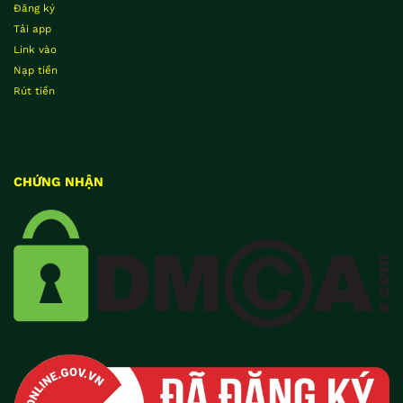
Đăng ký
Tải app
Link vào
Nạp tiền
Rút tiền
CHỨNG NHẬN