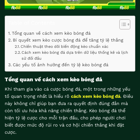
Table of Contents
Tổng quan về cách xem kèo bóng đá
Bí quyết xem kèo cược bóng đá để tăng tỷ lệ thắng
Chiến thuật theo dõi biến động kèo chuẩn xác
Cách xem kèo bóng đá dựa trên dữ liệu thống kê và lịch
sử đối đầu
Các yếu tố ảnh hưởng đến tỷ lệ kèo bóng đá
Tổng quan về cách xem kèo bóng đá
Khi tham gia vào cá cược bóng đá, một trong những yếu
tố quan trọng nhất là hiểu rõ
cách xem kèo bóng đá
. Điều
này không chỉ giúp bạn đưa ra quyết định đúng đắn mà
còn tối ưu hóa khả năng chiến thắng. Kèo bóng đá thể
hiện tỷ lệ cược cho mỗi trận đấu, cho phép người chơi
biết được mức độ rủi ro và cơ hội chiến thắng khi đặt
cược.