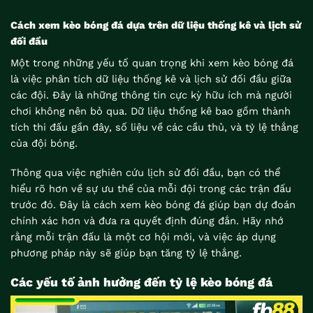
Cách xem kèo bóng đá dựa trên dữ liệu thống kê và lịch sử
đối đầu
Một trong những yếu tố quan trọng khi xem kèo bóng đá
là việc phân tích dữ liệu thống kê và lịch sử đối đầu giữa
các đội. Đây là những thông tin cực kỳ hữu ích mà người
chơi không nên bỏ qua. Dữ liệu thống kê bao gồm thành
tích thi đấu gần đây, số liệu về các cầu thủ, và tỷ lệ thắng
của đội bóng.
Thông qua việc nghiên cứu lịch sử đối đầu, bạn có thể
hiểu rõ hơn về sự ưu thế của mỗi đội trong các trận đấu
trước đó. Đây là cách xem kèo bóng đá giúp bạn dự đoán
chính xác hơn và đưa ra quyết định đúng đắn. Hãy nhớ
rằng mỗi trận đấu là một cơ hội mới, và việc áp dụng
phương pháp này sẽ giúp bạn tăng tỷ lệ thắng.
Các yếu tố ảnh hưởng đến tỷ lệ kèo bóng đá