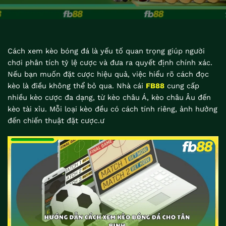
Cách xem kèo bóng đá là yếu tố quan trọng giúp người
chơi phân tích tỷ lệ cược và đưa ra quyết định chính xác.
Nếu bạn muốn đặt cược hiệu quả, việc hiểu rõ cách đọc
kèo là điều không thể bỏ qua. Nhà cái
FB88
cung cấp
nhiều kèo cược đa dạng, từ kèo châu Á, kèo châu Âu đến
kèo tài xỉu. Mỗi loại kèo đều có cách tính riêng, ảnh hưởng
đến chiến thuật đặt cược.ư