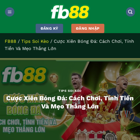
Bỏ
qua
nội
dung
ĐĂNG KÝ
ĐĂNG NHẬP
FB88
/
Tips Soi Kèo
/
Cược Xiên Bóng Đá: Cách Chơi, Tính
Tiền Và Mẹo Thắng Lớn
TIPS SOI KÈO
Cược Xiên Bóng Đá: Cách Chơi, Tính Tiền
Và Mẹo Thắng Lớn