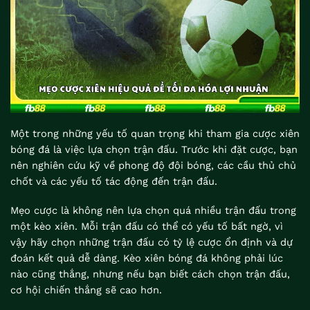
Một trong những yếu tố quan trọng khi tham gia cược xiên
bóng đá là việc lựa chọn trận đấu. Trước khi đặt cược, bạn
nên nghiên cứu kỹ về phong độ đội bóng, các cầu thủ chủ
chốt và các yếu tố tác động đến trận đấu.
Mẹo cược là không nên lựa chọn quá nhiều trận đấu trong
một kèo xiên. Mỗi trận đấu có thể có yếu tố bất ngờ, vì
vậy hãy chọn những trận đấu có tỷ lệ cược ổn định và dự
đoán kết quả dễ dàng. Kèo xiên bóng đá không phải lúc
nào cũng thắng, nhưng nếu bạn biết cách chọn trận đấu,
cơ hội chiến thắng sẽ cao hơn.