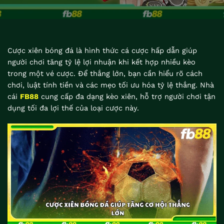
Cược xiên bóng đá là hình thức cá cược hấp dẫn giúp
người chơi tăng tỷ lệ lợi nhuận khi kết hợp nhiều kèo
trong một vé cược. Để thắng lớn, bạn cần hiểu rõ cách
chơi, luật tính tiền và các mẹo tối ưu hóa tỷ lệ thắng. Nhà
cái
FB88
cung cấp đa dạng kèo xiên, hỗ trợ người chơi tận
dụng tối đa lợi thế của loại cược này.