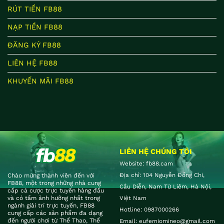
RÚT TIỀN FB88
NẠP TIỀN FB88
ĐĂNG KÝ FB88
LIÊN HỆ FB88
KHUYẾN MÃI FB88
LIÊN HỆ CHÚNG TÔI
Website: fb88.cam
Địa chỉ:
104 Nguyễn Đổng Chi,
Chào mừng thành viên đến với
FB88, một trong những nhà cung
Cầu Diễn, Nam Từ Liêm, Hà Nội,
cấp cá cược trực tuyến hàng đầu
và có tầm ảnh hưởng nhất trong
Việt Nam
ngành giải trí trực tuyến, FB88
Hotline:
0987000266
cung cấp các sản phẩm đa dạng
đến người chơi từ Thể Thao, Thể
Email:
eufemiomineo@gmail.com