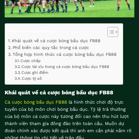
Table of Contents
Khái quát về cá cược bóng bầu dục FB88
Phổ biến các quy tắc trong cá cược
Tổng hợp hình thức cá cược bóng bầu dục FB88
Cược chấp
Cược tài xỉu trong cá cược bóng bầu dục FB88
Cược ghi điểm
Cược tỷ số
Khái quát về cá cược bóng bầu dục FB88
Cá cược bóng bầu dục FB88
là hình thức chơi độ trực
tuyến của bộ môn chơi bóng bầu dục. Tỷ lệ trả thưởng
của bộ môn cá cược này tương đối cao nên thu hút lượt
thành viên tham gia đông đảo trên toàn cầu. Muốn dự
đoán chính xác được kết quả thì anh em cần phải nắm rõ
những thông tin chi tiết về trận đấu.