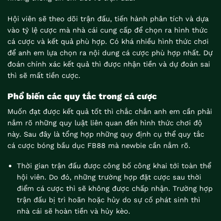
Hội viên sẽ theo dõi trận đấu, tiến hành phân tích và dựa
vào tỷ lệ cược mà nhà cái cung cấp để chọn ra hình thức
cá cược và kết quả phù hợp. Có khá nhiều hình thức chơi
để anh em lựa chọn ra nội dung cá cược phù hợp nhất. Dự
đoán chính xác kết quả thì được nhận tiền và dự đoán sai
thì sẽ mất tiền cược.
Phổ biến các quy tắc trong cá cược
Muốn đạt được kết quả tốt thì chắc chắn anh em cần phải
nắm rõ những quy luật liên quan đến hình thức chơi độ
này. Sau đây là tổng hợp những quy định cụ thể quy tắc
cá cược bóng bầu dục FB88 mà newbie cần nắm rõ.
Thời gian trận đấu được công bố công khai tới toàn thể
hội viên. Do đó, những trường hợp đặt cược sau thời
điểm cá cược thì sẽ không được chấp nhận. Trường hợp
trận đấu bị trì hoãn hoặc hủy do sự cố phát sinh thì
nhà cái sẽ hoàn tiền và hủy kèo.