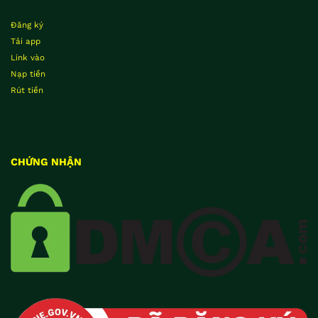
Đăng ký
Tải app
Link vào
Nạp tiền
Rút tiền
CHỨNG NHẬN