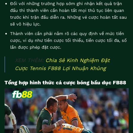
Đối với những trường hợp sớm ghi nhận kết quả trận
đấu thì thành viên cần hoàn tất mọi thủ tục liên quan
trước khi trận đấu diễn ra. Những vé cược hoàn tất sau
sẽ vô hiệu lực.
Thành viên cần phải nắm rõ các quy định về mức tiền
cược, ví dụ như tiền cược tối thiểu, tiền cược tối đa, số
lần được phép đặt cược.
XEM THÊM:
Chia Sẻ Kinh Nghiệm Đặt
Cược Tennis FB88 Lợi Nhuận Khủng
Tổng hợp hình thức cá cược bóng bầu dục FB88