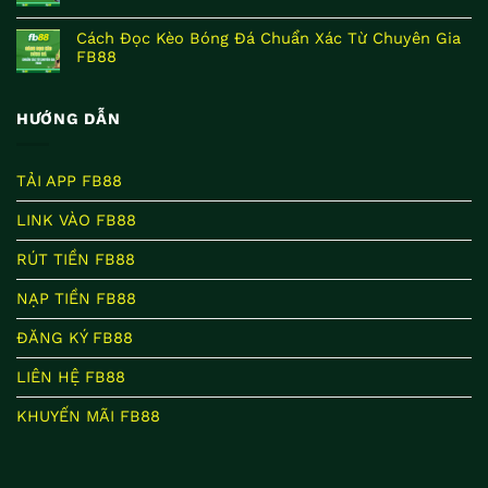
Cách Đọc Kèo Bóng Đá Chuẩn Xác Từ Chuyên Gia
FB88
HƯỚNG DẪN
TẢI APP FB88
LINK VÀO FB88
RÚT TIỀN FB88
NẠP TIỀN FB88
ĐĂNG KÝ FB88
LIÊN HỆ FB88
KHUYẾN MÃI FB88