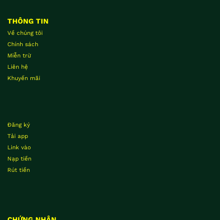
THÔNG TIN
Về chúng tôi
Chính sách
Miễn trừ
Liên hệ
Khuyến mãi
Đăng ký
Tải app
Link vào
Nạp tiền
Rút tiền
CHỨNG NHẬN