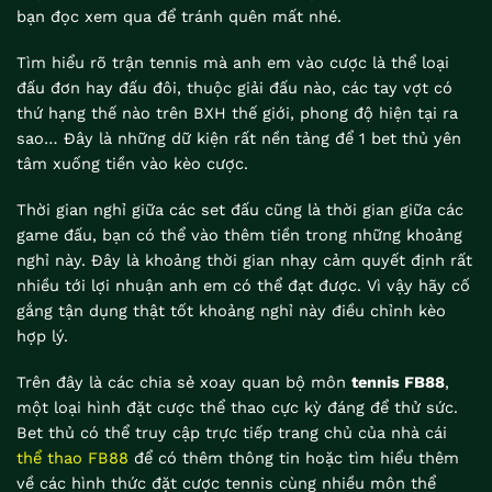
bạn đọc xem qua để tránh quên mất nhé.
Tìm hiểu rõ trận tennis mà anh em vào cược là thể loại
đấu đơn hay đấu đôi, thuộc giải đấu nào, các tay vợt có
thứ hạng thế nào trên BXH thế giới, phong độ hiện tại ra
sao… Đây là những dữ kiện rất nền tảng để 1 bet thủ yên
tâm xuống tiền vào kèo cược.
Thời gian nghỉ giữa các set đấu cũng là thời gian giữa các
game đấu, bạn có thể vào thêm tiền trong những khoảng
nghỉ này. Đây là khoảng thời gian nhạy cảm quyết định rất
nhiều tới lợi nhuận anh em có thể đạt được. Vì vậy hãy cố
gắng tận dụng thật tốt khoảng nghỉ này điều chỉnh kèo
hợp lý.
Trên đây là các chia sẻ xoay quan bộ môn
tennis FB88
,
một loại hình đặt cược thể thao cực kỳ đáng để thử sức.
Bet thủ có thể truy cập trực tiếp trang chủ của nhà cái
thể thao FB88
để có thêm thông tin hoặc tìm hiểu thêm
về các hình thức đặt cược tennis cùng nhiều môn thể