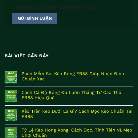
duyệt này cho lần bình luận kế tiếp của tôi.
BÀI VIẾT GẦN ĐÂY
Phần Mềm Soi Kèo Bóng FB88 Giúp Nhận Định
Chuẩn Xác
Cách Cá Độ Bóng Đá Luôn Thắng Từ Cao Thủ
FB88 Hiệu Quả
Kèo Trên Kèo Dưới Là Gì? Cách Đọc Kèo Chuẩn Tại
FB88
Tỷ Lệ Kèo Hong Kong: Cách Đọc, Tính Tiền Và Mẹo
Chơi Chuẩn