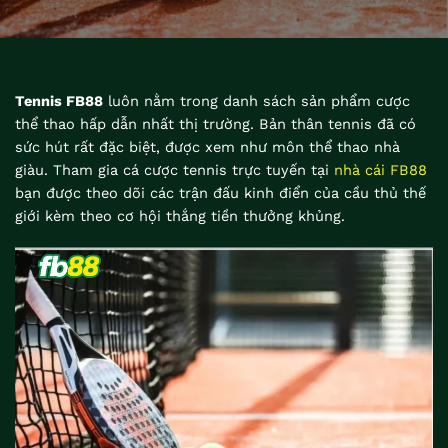
Tennis FB88
luôn nằm trong danh sách sản phẩm cược
thể thao hấp dẫn nhất thị trường. Bản thân tennis đã có
sức hút rất đặc biệt, được xem như môn thể thao nhà
giàu. Tham gia cá cược tennis trực tuyến tại
nhà cái FB88
bạn được theo dõi các trận đấu kinh điển của cầu thủ thế
giới kèm theo cơ hội thắng tiền thưởng khủng.