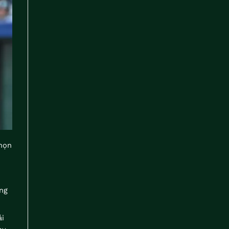
chọn
ng
ái