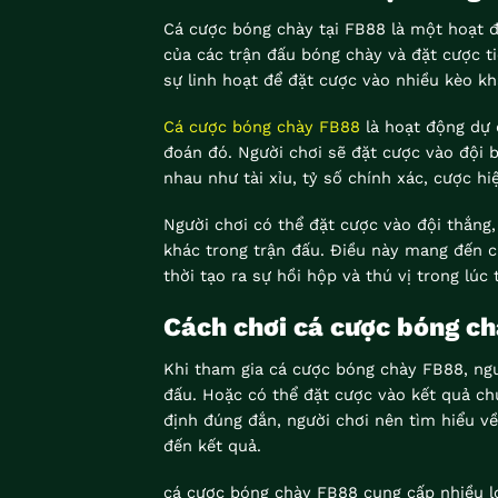
Cá cược bóng chày tại FB88 là một hoạt đ
của các trận đấu bóng chày và đặt cược t
sự linh hoạt để đặt cược vào nhiều kèo kh
Cá cược bóng chày FB88
là hoạt động dự 
đoán đó. Người chơi sẽ đặt cược vào đội b
nhau như tài xỉu, tỷ số chính xác, cược hi
Người chơi có thể đặt cược vào đội thắng,
khác trong trận đấu. Điều này mang đến c
thời tạo ra sự hồi hộp và thú vị trong lúc
Cách chơi cá cược bóng ch
Khi tham gia cá cược bóng chày FB88, ngườ
đấu. Hoặc có thể đặt cược vào kết quả chu
định đúng đắn, người chơi nên tìm hiểu về
đến kết quả.
cá cược bóng chày FB88 cung cấp nhiều lo