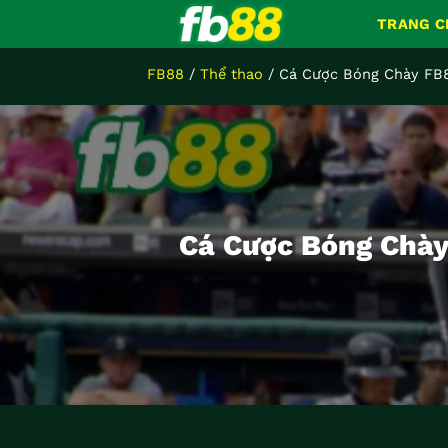
Bỏ
TRANG C
qua
nội
FB88
/
Thể thao
/
Cá Cược Bóng Chày FB8
dung
Cá Cược Bóng Chày