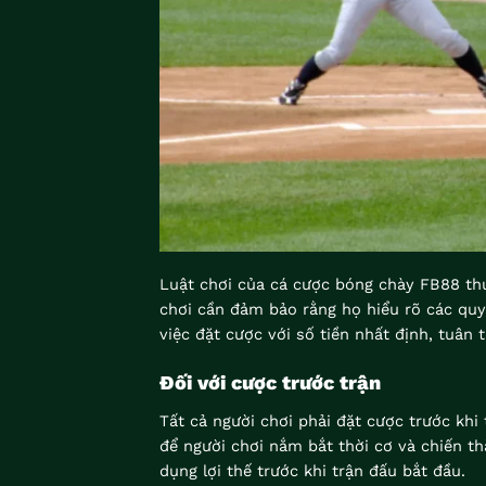
Luật chơi của cá cược bóng chày FB88 th
chơi cần đảm bảo rằng họ hiểu rõ các quy
việc đặt cược với số tiền nhất định, tuân 
Đối với cược trước trận
Tất cả người chơi phải đặt cược trước khi 
để người chơi nắm bắt thời cơ và chiến th
dụng lợi thế trước khi trận đấu bắt đầu.