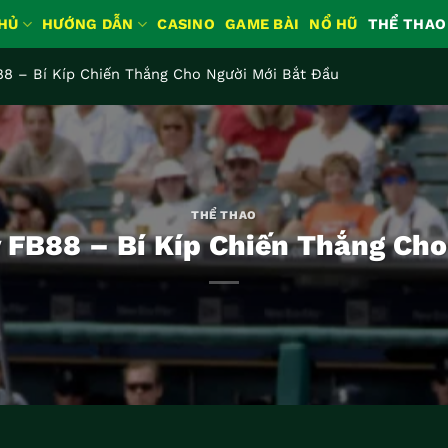
HỦ
HƯỚNG DẪN
CASINO
GAME BÀI
NỔ HŨ
THỂ THAO
8 – Bí Kíp Chiến Thắng Cho Người Mới Bắt Đầu
THỂ THAO
 FB88 – Bí Kíp Chiến Thắng Cho