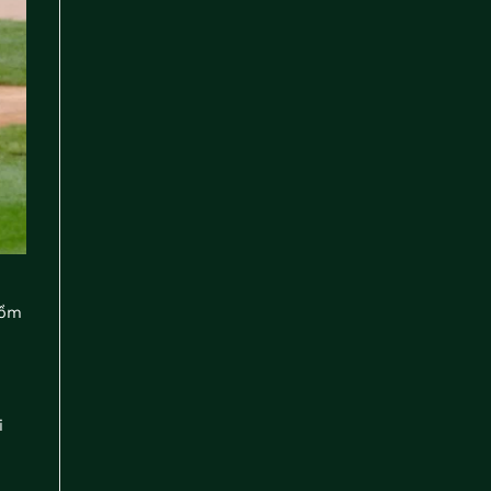
gồm
i