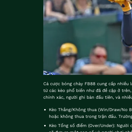
Cá cược bóng chày FB88 cung cấp nhiều lo
từ các kèo phổ biến như đã đề cập ở trên
chính xác, người ghi bàn đầu tiên, và nhi
Kèo Thắng/Không thua (Win/Draw/No Bet
hoặc không thua trong trận đấu. Trường
Kèo Tổng số điểm (Over/Under): Người c