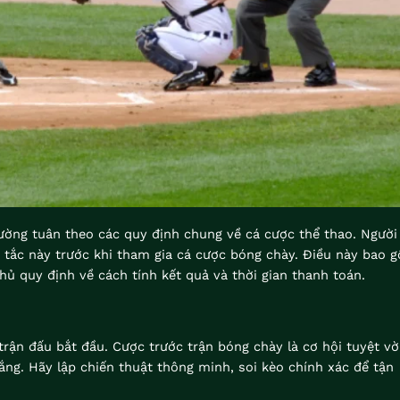
ường tuân theo các quy định chung về cá cược thể thao. Người
 tắc này trước khi tham gia cá cược bóng chày. Điều này bao 
thủ quy định về cách tính kết quả và thời gian thanh toán.
trận đấu bắt đầu. Cược trước trận bóng chày là cơ hội tuyệt vờ
ắng. Hãy lập chiến thuật thông minh, soi kèo chính xác để tận