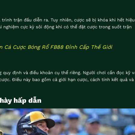
trình trận đấu diễn ra. Tuy nhiên, cược sẽ bị khóa khi hết hiệu
i nghiệm cực kỳ sôi động khi có thể đặt cược trong suốt trận
n Cá Cược Bóng Rổ FB88 Đỉnh Cấp Thế Giới
quy định và điều khoản cụ thể riêng. Người chơi cần đọc kỹ v
cược. Điều này bao gồm cả giới hạn cược, cách tính kết quả và
chày hấp dẫn