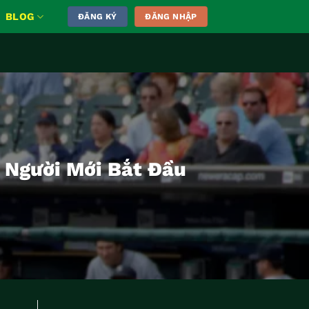
BLOG
ĐĂNG KÝ
ĐĂNG NHẬP
 Người Mới Bắt Đầu