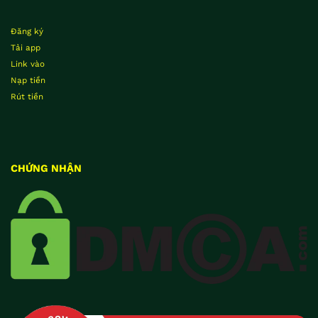
Đăng ký
Tải app
Link vào
Nạp tiền
Rút tiền
CHỨNG NHẬN