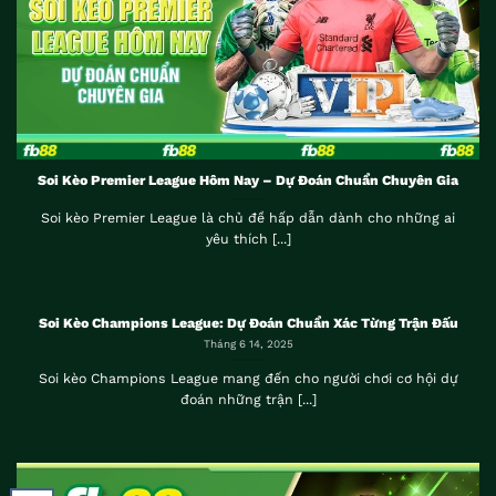
Soi Kèo Premier League Hôm Nay – Dự Đoán Chuẩn Chuyên Gia
Soi kèo Premier League là chủ đề hấp dẫn dành cho những ai
yêu thích [...]
Soi Kèo Champions League: Dự Đoán Chuẩn Xác Từng Trận Đấu
Tháng 6 14, 2025
Soi kèo Champions League mang đến cho người chơi cơ hội dự
đoán những trận [...]