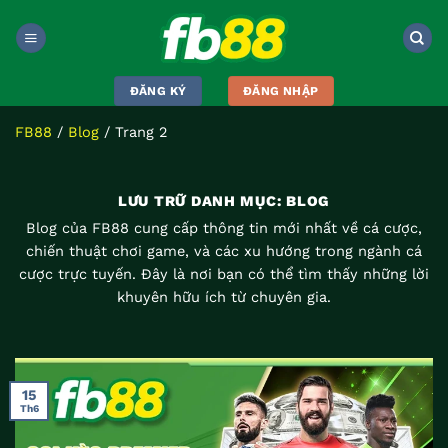
Bỏ
qua
nội
dung
ĐĂNG KÝ
ĐĂNG NHẬP
FB88
/
Blog
/
Trang 2
LƯU TRỮ DANH MỤC:
BLOG
Blog của FB88 cung cấp thông tin mới nhất về cá cược,
chiến thuật chơi game, và các xu hướng trong ngành cá
cược trực tuyến. Đây là nơi bạn có thể tìm thấy những lời
khuyên hữu ích từ chuyên gia.
15
Th6