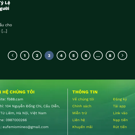
Tỷ Lệ
gười
đầu cho
[...]
1
2
3
4
5
6
…
8
N HỆ CHÚNG TÔI
THÔNG TIN
ite: fb88.cam
Về chúng tôi
Đăng ký
hỉ:
104 Nguyễn Đổng Chi, Cầu Diễn,
Chính sách
Tải app
Từ Liêm, Hà Nội, Việt Nam
Miễn trừ
Link vào
ine:
0987000266
Liên hệ
Nạp tiền
l:
eufemiomineo@gmail.com
Khuyến mãi
Rút tiền