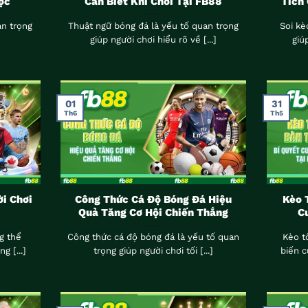
ợc
Cần Biết Khi Chơi Tại FB88
Tích
uan trọng
Thuật ngữ bóng đá là yếu tố quan trọng
Soi kè
giúp người chơi hiểu rõ về [...]
giú
01
31
Th6
Th5
i Chơi
Công Thức Cá Độ Bóng Đá Hiệu
Kèo 
Quả Tăng Cơ Hội Chiến Thắng
C
g thể
Công thức cá độ bóng đá là yếu tố quan
Kèo t
g [...]
trọng giúp người chơi tối [...]
biến c