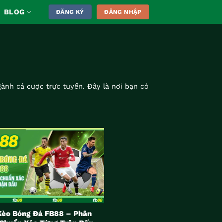
BLOG
ĐĂNG KÝ
ĐĂNG NHẬP
ành cá cược trực tuyến. Đây là nơi bạn có
Kèo Bóng Đá FB88 – Phân