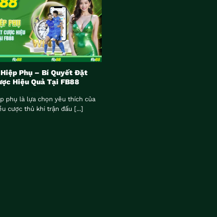
 Hiệp Phụ – Bí Quyết Đặt
ược Hiệu Quả Tại FB88
p phụ là lựa chọn yêu thích của
ều cược thủ khi trận đấu [...]