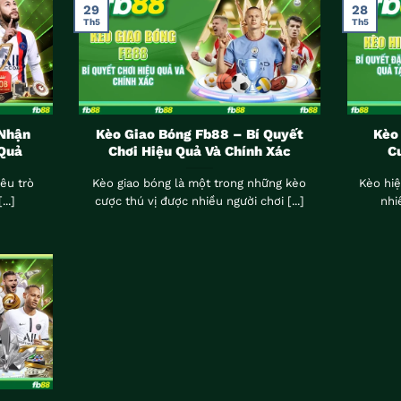
29
28
Th5
Th5
 Nhận
Kèo Giao Bóng Fb88 – Bí Quyết
Kèo
 Quả
Chơi Hiệu Quả Và Chính Xác
C
êu trò
Kèo giao bóng là một trong những kèo
Kèo hiệ
..]
cược thú vị được nhiều người chơi [...]
nhi