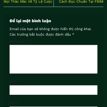
Mọi Thắc Mắc Về Tỷ Lệ Cược
Cách Đọc Chuẩn Tại FB88
Để lại một bình luận
Email của bạn sẽ không được hiển thị công khai.
Các trường bắt buộc được đánh dấu
*
Bình luận
*
Tên
*
Email
*