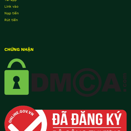
Link vào
Nạp tiền
Rút tiền
CHỨNG NHẬN