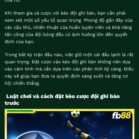
Khi tham gia cá cược với kèo đội ghi bàn, bạn cần phải
xem xét một số yếu tố quan trọng. Phong độ gần đây của
các cầu thủ, chiến thuật của huấn luyện viên và khả năng
tấn công của đội bóng đều có ảnh hưởng lớn đến quyết
định của bạn.
Trong bất kỳ trận đấu nào, việc giữ một cái đầu lạnh là rất
quan trọng. Đặt cược vào kèo đội ghi bàn không nên dựa
vào cảm tính mà cần dựa trên các phân tích kỹ càng. Điều
này sẽ giúp bạn đưa ra quyết định sáng suốt và tăng cơ
hội chiến thắng.
Luật chơi và cách đặt kèo cược đội ghi bàn
trước