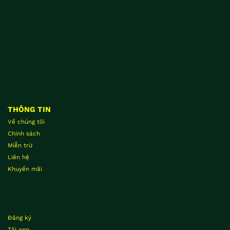
THÔNG TIN
Về chúng tôi
Chính sách
Miễn trừ
Liên hệ
Khuyến mãi
Đăng ký
Tải app