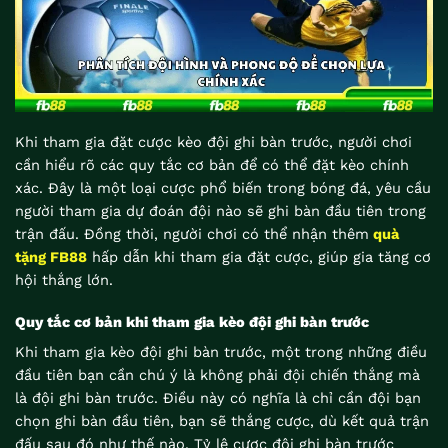
Khi tham gia đặt cược kèo đội ghi bàn trước, người chơi
cần hiểu rõ các quy tắc cơ bản để có thể đặt kèo chính
xác. Đây là một loại cược phổ biến trong bóng đá, yêu cầu
người tham gia dự đoán đội nào sẽ ghi bàn đầu tiên trong
trận đấu. Đồng thời, người chơi có thể nhận thêm
quà
tặng FB88
hấp dẫn khi tham gia đặt cược, giúp gia tăng cơ
hội thắng lớn.
Quy tắc cơ bản khi tham gia kèo đội ghi bàn trước
Khi tham gia kèo đội ghi bàn trước, một trong những điều
đầu tiên bạn cần chú ý là không phải đội chiến thắng mà
là đội ghi bàn trước. Điều này có nghĩa là chỉ cần đội bạn
chọn ghi bàn đầu tiên, bạn sẽ thắng cược, dù kết quả trận
đấu sau đó như thế nào. Tỷ lệ cược đội ghi bàn trước