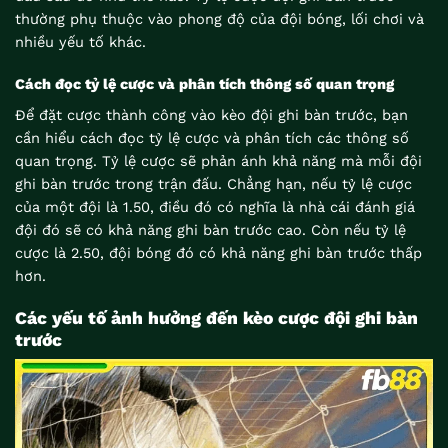
thường phụ thuộc vào phong độ của đội bóng, lối chơi và
nhiều yếu tố khác.
Cách đọc tỷ lệ cược và phân tích thông số quan trọng
Để đặt cược thành công vào kèo đội ghi bàn trước, bạn
cần hiểu cách đọc tỷ lệ cược và phân tích các thông số
quan trọng. Tỷ lệ cược sẽ phản ánh khả năng mà mỗi đội
ghi bàn trước trong trận đấu. Chẳng hạn, nếu tỷ lệ cược
của một đội là 1.50, điều đó có nghĩa là nhà cái đánh giá
đội đó sẽ có khả năng ghi bàn trước cao. Còn nếu tỷ lệ
cược là 2.50, đội bóng đó có khả năng ghi bàn trước thấp
hơn.
Các yếu tố ảnh hưởng đến kèo cược đội ghi bàn
trước