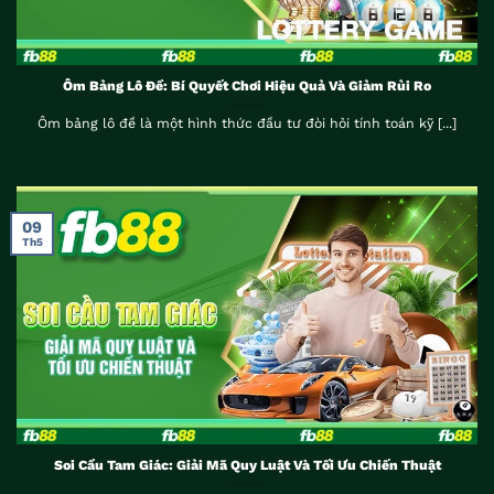
Ôm Bảng Lô Đề: Bí Quyết Chơi Hiệu Quả Và Giảm Rủi Ro
Ôm bảng lô đề là một hình thức đầu tư đòi hỏi tính toán kỹ [...]
09
Th5
Soi Cầu Tam Giác: Giải Mã Quy Luật Và Tối Ưu Chiến Thuật