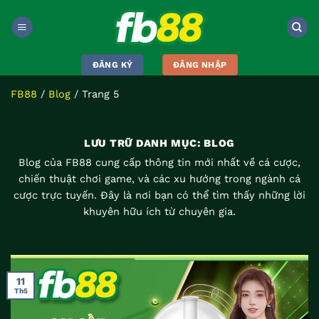
Bỏ
qua
nội
dung
ĐĂNG KÝ
ĐĂNG NHẬP
FB88
/
Blog
/
Trang 5
LƯU TRỮ DANH MỤC:
BLOG
Blog của FB88 cung cấp thông tin mới nhất về cá cược,
chiến thuật chơi game, và các xu hướng trong ngành cá
cược trực tuyến. Đây là nơi bạn có thể tìm thấy những lời
khuyên hữu ích từ chuyên gia.
11
Th5