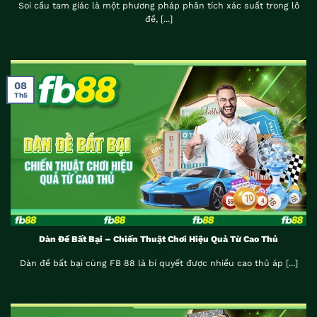
Soi cầu tam giác là một phương pháp phân tích xác suất trong lô
đề, [...]
08
Th5
Dàn Đề Bất Bại – Chiến Thuật Chơi Hiệu Quả Từ Cao Thủ
Dàn đề bất bại cùng FB 88 là bí quyết được nhiều cao thủ áp [...]