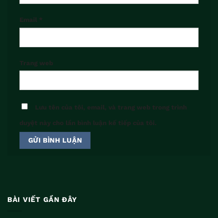
Email
*
Trang web
Lưu tên của tôi, email, và trang web trong trình
duyệt này cho lần bình luận kế tiếp của tôi.
BÀI VIẾT GẦN ĐÂY