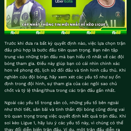
Trước khi đưa ra bất kỳ quyết định nào, việc lựa chọn trận
đấu phù hợp là bước đầu tiên quan trọng. Bạn nên tập
trung vào những trận đấu mà bạn hiểu rõ nhất về các đội
bóng tham gia. Điều này giúp bạn có cái nhìn chính xác
hơn về phong độ, lịch sử đối đầu và tình hình cầu thủ. Khi
nghiên cứu đội bóng, hãy xem xét các yếu tố như sự ổn
định trong đội hình, sự tham gia của các ngôi sao chủ
chốt và tỷ lệ thắng/thua trong các trận đấu gần nhất.
Ngoài các yếu tố trong sân cỏ, những yếu tố bên ngoài
như thời tiết, sân bãi và tinh thần đội bóng cũng đóng vai
trò quan trọng trong việc quyết định kết quả trận đấu. Khi
soi kèo Ligue 1, hãy lưu ý các yếu tố này, vì chúng có thể
thay đổi diễn biến trận đấu. Ví dụ, một trận đấu diễn ra