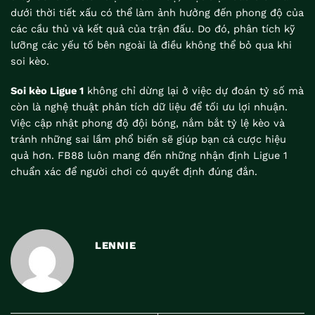
dưới thời tiết xấu có thể làm ảnh hưởng đến phong độ của
các cầu thủ và kết quả của trận đấu. Do đó, phân tích kỹ
lưỡng các yếu tố bên ngoài là điều không thể bỏ qua khi
soi kèo.
Soi kèo Ligue 1
không chỉ dừng lại ở việc dự đoán tỷ số mà
còn là nghệ thuật phân tích dữ liệu để tối ưu lợi nhuận.
Việc cập nhật phong độ đội bóng, nắm bắt tỷ lệ kèo và
tránh những sai lầm phổ biến sẽ giúp bạn cá cược hiệu
quả hơn. FB88 luôn mang đến những nhận định Ligue 1
chuẩn xác để người chơi có quyết định đúng đắn.
LENNIE