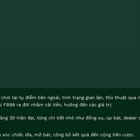
hơi tại tụ điểm bên ngoài, tình trạng gian lận, thủ thuật qua 
ái FB88 ra đời nhằm cải tiến, hướng đến các giá trị:
ng 3D hiện đại, từng chi tiết nhỏ như đồng xu, úp bát, dealer 
u xóc chiếc dĩa, mở bát, công bố kết quả đến cộng tiền cược.