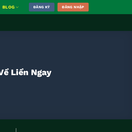
BLOG
ĐĂNG KÝ
ĐĂNG NHẬP
Về Liền Ngay