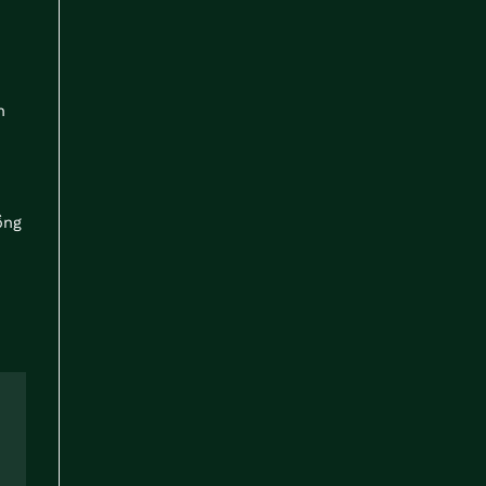
h
ồng