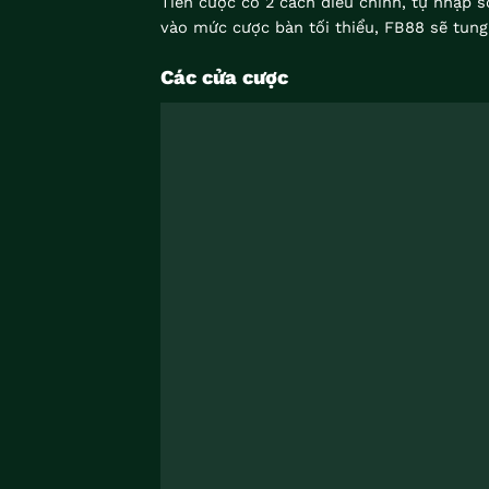
Tiền cược có 2 cách điều chỉnh, tự nhập s
vào mức cược bàn tối thiểu, FB88 sẽ tung 
Các cửa cược