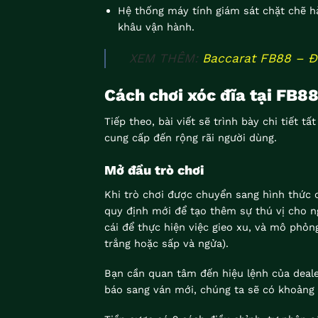
Hệ thống máy tính giám sát chặt chẽ h
khâu vận hành.
XEM THÊM:
Baccarat FB88 – Đ
Cách chơi xóc đĩa tại FB8
Tiếp theo, bài viết sẽ trình bày chi tiết 
cung cấp đến rộng rãi người dùng.
Mở đầu trò chơi
Khi trò chơi được chuyển sang hình thức 
quy định mới để tạo thêm sự thú vị cho ng
cái để thực hiện việc gieo xu, và mô phỏ
trắng hoặc sấp và ngửa).
Bạn cần quan tâm đến hiệu lệnh của deale
báo sang ván mới, chúng ta sẽ có khoảng 1