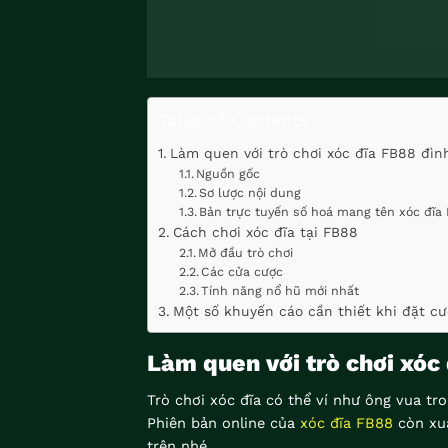
Table of Contents
Làm quen với trò chơi xóc đĩa FB88 đì
Nguồn gốc
Sơ lược nội dung
Bản trực tuyến số hoá mang tên xóc đĩa
Cách chơi xóc đĩa tại FB88
Mở đầu trò chơi
Các cửa cược
Tính năng nổ hũ mới nhất
Một số khuyến cáo cần thiết khi đặt cư
Làm quen với trò chơi xóc
Trò chơi xóc đĩa có thể ví như ông vua tron
Phiên bản online của
xóc đĩa FB88
còn xuấ
trên nhé.