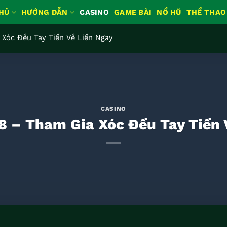
HỦ
HƯỚNG DẪN
CASINO
GAME BÀI
NỔ HŨ
THỂ THAO
 Xóc Đều Tay Tiền Về Liền Ngay
CASINO
8 – Tham Gia Xóc Đều Tay Tiền 