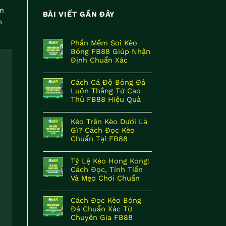
em
BÀI VIẾT GẦN ĐÂY
h
Phần Mềm Soi Kèo
Bóng FB88 Giúp Nhận
Định Chuẩn Xác
Cách Cá Độ Bóng Đá
Luôn Thắng Từ Cao
Thủ FB88 Hiệu Quả
Kèo Trên Kèo Dưới Là
Gì? Cách Đọc Kèo
Chuẩn Tại FB88
Tỷ Lệ Kèo Hong Kong:
Cách Đọc, Tính Tiền
Và Mẹo Chơi Chuẩn
Cách Đọc Kèo Bóng
Đá Chuẩn Xác Từ
Chuyên Gia FB88