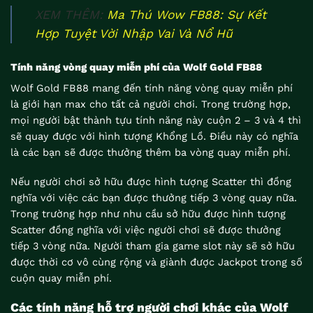
XEM THÊM:
Ma Thú Wow FB88: Sự Kết
Hợp Tuyệt Vời Nhập Vai Và Nổ Hũ
Tính năng vòng quay miễn phí của Wolf Gold FB88
Wolf Gold FB88 mang đến tính năng vòng quay miễn phí
là giới hạn max cho tất cả người chơi. Trong trường hợp,
mọi người bật thành tựu tính năng này cuộn 2 – 3 và 4 thì
sẽ quay được với hình tượng Khổng Lồ. Điều này có nghĩa
là các bạn sẽ được thưởng thêm ba vòng quay miễn phí.
Nếu người chơi sở hữu được hình tượng Scatter thì đồng
nghĩa với việc các bạn được thưởng tiếp 3 vòng quay nữa.
Trong trường hợp như nhu cầu sở hữu được hình tượng
Scatter đồng nghĩa với việc người chơi sẽ được thưởng
tiếp 3 vòng nữa. Người tham gia game slot này sẽ sở hữu
được thời cơ vô cùng rộng và giành được Jackpot trong số
cuộn quay miễn phí.
Các tính năng hỗ trợ người chơi khác của Wolf