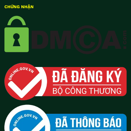
CHỨNG NHẬN