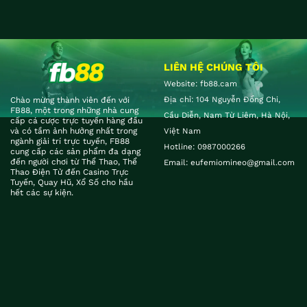
LIÊN HỆ CHÚNG TÔI
Website: fb88.cam
Địa chỉ:
104 Nguyễn Đổng Chi,
Chào mừng thành viên đến với
FB88, một trong những nhà cung
Cầu Diễn, Nam Từ Liêm, Hà Nội,
cấp cá cược trực tuyến hàng đầu
và có tầm ảnh hưởng nhất trong
Việt Nam
ngành giải trí trực tuyến, FB88
Hotline:
0987000266
cung cấp các sản phẩm đa dạng
đến người chơi từ Thể Thao, Thể
Email:
eufemiomineo@gmail.com
Thao Điện Tử đến Casino Trực
Tuyến, Quay Hũ, Xổ Số cho hầu
hết các sự kiện.