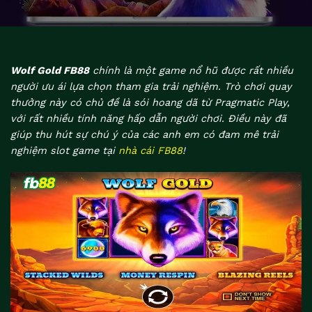
Wolf Gold FB88
chính là một game nổ hũ được rất nhiều
người ưu ái lựa chọn tham gia trải nghiệm. Trò chơi quay
thưởng này có chủ đề là sói hoang dã từ Pragmatic Play,
với rất nhiều tính năng hấp dẫn người chơi. Điều này đã
giúp thu hút sự chú ý của các anh em có đam mê trải
nghiệm slot game tại
nhà cái FB88
!