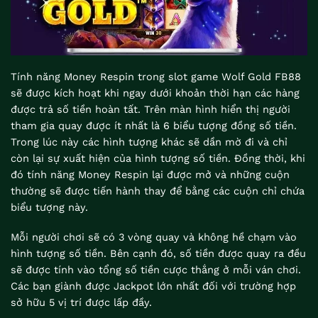
Tính năng Money Respin trong slot game Wolf Gold FB88
sẽ được kích hoạt khi ngay dưới khoản thời hạn các hàng
được trả số tiền hoàn tất. Trên màn hình hiển thị người
tham gia quay được ít nhất là 6 biểu tượng đồng số tiền.
Trong lúc này các hình tượng khác sẽ dần mờ đi và chỉ
còn lại sự xuất hiện của hình tượng số tiền. Đồng thời, khi
đó tính năng Money Respin lại được mở và những cuộn
thường sẽ được tiến hành thay để bằng các cuộn chỉ chứa
biểu tượng này.
Mỗi người chơi sẽ có 3 vòng quay và không hề chạm vào
hình tượng số tiền. Bên cạnh đó, số tiền được quay ra đều
sẽ được tính vào tổng số tiền cược thắng ở mỗi ván chơi.
Các bạn giành được Jackpot lớn nhất đối với trường hợp
sở hữu 5 vị trí được lấp đầy.