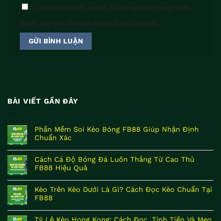
Lưu tên của tôi, email, và trang web trong trình
duyệt này cho lần bình luận kế tiếp của tôi.
BÀI VIẾT GẦN ĐÂY
Phần Mềm Soi Kèo Bóng FB88 Giúp Nhận Định
Chuẩn Xác
Cách Cá Độ Bóng Đá Luôn Thắng Từ Cao Thủ
FB88 Hiệu Quả
Kèo Trên Kèo Dưới Là Gì? Cách Đọc Kèo Chuẩn Tại
FB88
Tỷ Lệ Kèo Hong Kong: Cách Đọc, Tính Tiền Và Mẹo