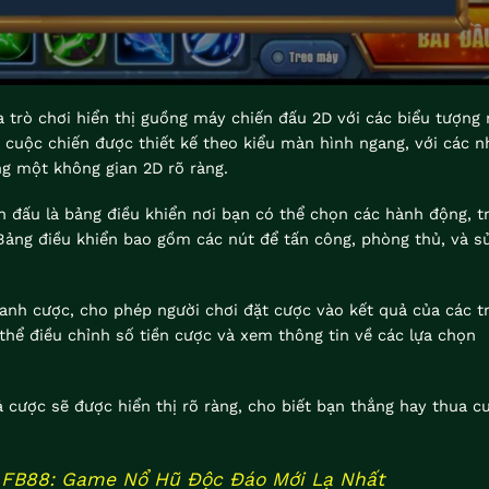
 trò chơi hiển thị guồng máy chiến đấu 2D với các biểu tượng
c cuộc chiến được thiết kế theo kiểu màn hình ngang, với các 
ng một không gian 2D rõ ràng.
n đấu là bảng điều khiển nơi bạn có thể chọn các hành động, tr
 Bảng điều khiển bao gồm các nút để tấn công, phòng thủ, và s
anh cược, cho phép người chơi đặt cược vào kết quả của các t
 thể điều chỉnh số tiền cược và xem thông tin về các lựa chọn
 cược sẽ được hiển thị rõ ràng, cho biết bạn thắng hay thua c
h FB88: Game Nổ Hũ Độc Đáo Mới Lạ Nhất