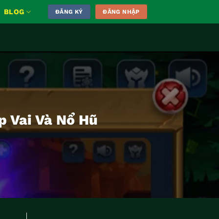
BLOG
ĐĂNG KÝ
ĐĂNG NHẬP
 Vai Và Nổ Hũ