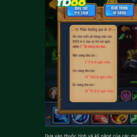
Dựa vào thuộc tính và kỹ năng của các ma