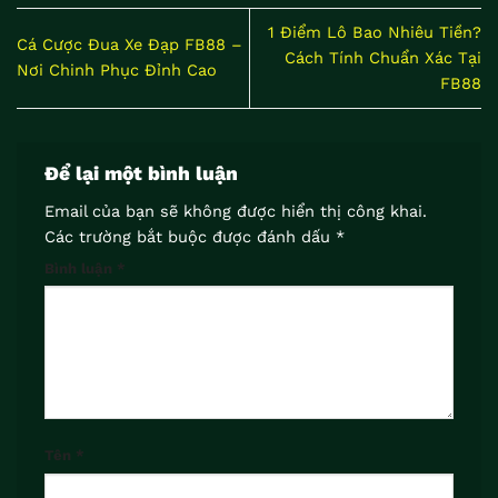
1 Điểm Lô Bao Nhiêu Tiền?
Cá Cược Đua Xe Đạp FB88 –
Cách Tính Chuẩn Xác Tại
Nơi Chinh Phục Đỉnh Cao
FB88
Để lại một bình luận
Email của bạn sẽ không được hiển thị công khai.
Các trường bắt buộc được đánh dấu
*
Bình luận
*
Tên
*