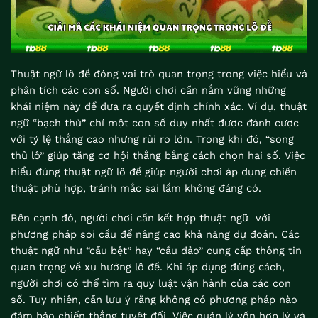
Thuật ngữ lô đề đóng vai trò quan trọng trong việc hiểu và
phân tích các con số. Người chơi cần nắm vững những
khái niệm này để đưa ra quyết định chính xác. Ví dụ, thuật
ngữ “bạch thủ” chỉ một con số duy nhất được đánh cược
với tỷ lệ thắng cao nhưng rủi ro lớn. Trong khi đó, “song
thủ lô” giúp tăng cơ hội thắng bằng cách chọn hai số. Việc
hiểu đúng thuật ngữ lô đề giúp người chơi áp dụng chiến
thuật phù hợp, tránh mắc sai lầm không đáng có.
Bên cạnh đó, người chơi cần kết hợp thuật ngữ với
phương pháp soi cầu để nâng cao khả năng dự đoán. Các
thuật ngữ như “cầu bệt” hay “cầu đảo” cung cấp thông tin
quan trọng về xu hướng lô đề. Khi áp dụng đúng cách,
người chơi có thể tìm ra quy luật vận hành của các con
số. Tuy nhiên, cần lưu ý rằng không có phương pháp nào
đảm bảo chiến thắng tuyệt đối. Việc quản lý vốn hợp lý và