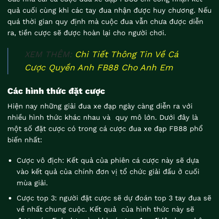
quả cuối cùng khi các tay đua nhận được huy chương. Nếu
quá thời gian quy định mà cuộc đua vẫn chưa được diễn
ra, tiền cược sẽ được hoàn lại cho người chơi.
XEM THÊM:
Chi Tiết Thông Tin Về Cá
Cược Quyền Anh FB88 Cho Anh Em
Các hình thức đặt cược
Hiện nay những giải đua xe đạp ngày càng diễn ra với
nhiều hình thức khác nhau và quy mô lớn. Dưới đây là
một số đặt cược có trong cá cược đua xe đạp FB88 phổ
biến nhất:
Cược vô địch: Kết quả của phiên cá cược này sẽ dựa
vào kết quả của chính đơn vị tổ chức giải đấu ở cuối
mùa giải.
Cược top 3: người đặt cược sẽ dự đoán top 3 tay đua sẽ
về nhất chung cuộc. Kết quả của hình thức này sẽ