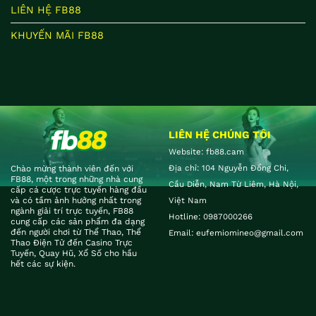
LIÊN HỆ FB88
KHUYẾN MÃI FB88
LIÊN HỆ CHÚNG TÔI
Website: fb88.cam
Địa chỉ:
104 Nguyễn Đổng Chi,
Chào mừng thành viên đến với
FB88, một trong những nhà cung
Cầu Diễn, Nam Từ Liêm, Hà Nội,
cấp cá cược trực tuyến hàng đầu
và có tầm ảnh hưởng nhất trong
Việt Nam
ngành giải trí trực tuyến, FB88
Hotline:
0987000266
cung cấp các sản phẩm đa dạng
đến người chơi từ Thể Thao, Thể
Email:
eufemiomineo@gmail.com
Thao Điện Tử đến Casino Trực
Tuyến, Quay Hũ, Xổ Số cho hầu
hết các sự kiện.