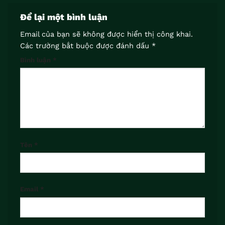
Để lại một bình luận
Email của bạn sẽ không được hiển thị công khai.
Các trường bắt buộc được đánh dấu
*
Bình luận
*
Tên
*
Email
*