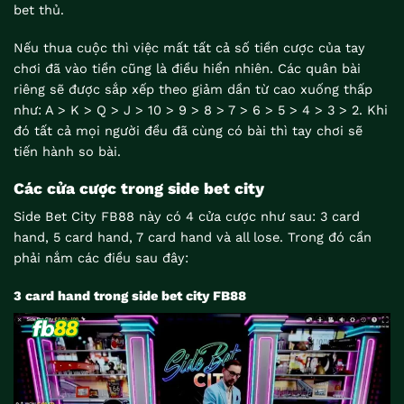
bet thủ.
Nếu thua cuộc thì việc mất tất cả số tiền cược của tay
chơi đã vào tiền cũng là điều hiển nhiên. Các quân bài
riêng sẽ được sắp xếp theo giảm dần từ cao xuống thấp
như: A > K > Q > J > 10 > 9 > 8 > 7 > 6 > 5 > 4 > 3 > 2. Khi
đó tất cả mọi người đều đã cùng có bài thì tay chơi sẽ
tiến hành so bài.
Các cửa cược trong side bet city
Side Bet City FB88 này có 4 cửa cược như sau: 3 card
hand, 5 card hand, 7 card hand và all lose. Trong đó cần
phải nắm các điều sau đây:
3 card hand trong side bet city FB88