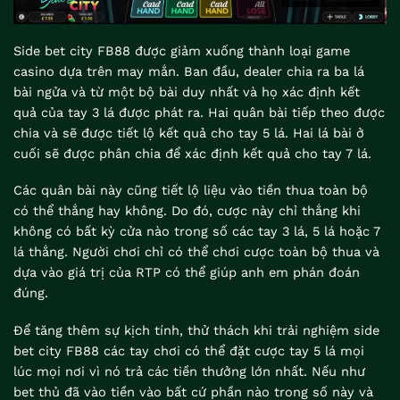
Side bet city FB88 được giảm xuống thành loại game
casino dựa trên may mắn. Ban đầu, dealer chia ra ba lá
bài ngửa và từ một bộ bài duy nhất và họ xác định kết
quả của tay 3 lá được phát ra. Hai quân bài tiếp theo được
chia và sẽ được tiết lộ kết quả cho tay 5 lá. Hai lá bài ở
cuối sẽ được phân chia để xác định kết quả cho tay 7 lá.
Các quân bài này cũng tiết lộ liệu vào tiền thua toàn bộ
có thể thắng hay không. Do đó, cược này chỉ thắng khi
không có bất kỳ cửa nào trong số các tay 3 lá, 5 lá hoặc 7
lá thắng. Người chơi chỉ có thể chơi cược toàn bộ thua và
dựa vào giá trị của RTP có thể giúp anh em phán đoán
đúng.
Để tăng thêm sự kịch tính, thử thách khi trải nghiệm side
bet city FB88 các tay chơi có thể đặt cược tay 5 lá mọi
lúc mọi nơi vì nó trả các tiền thưởng lớn nhất. Nếu như
bet thủ đã vào tiền vào bất cứ phần nào trong số này và