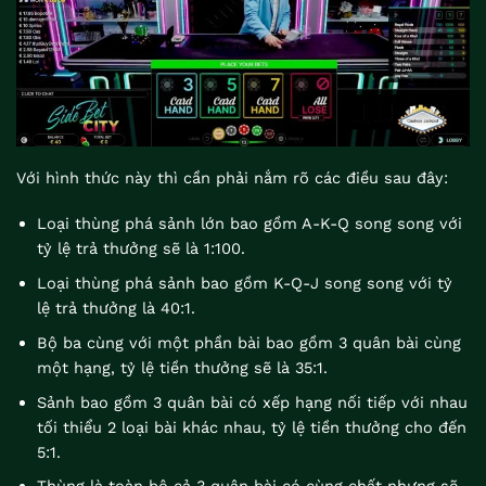
Với hình thức này thì cần phải nắm rõ các điều sau đây:
Loại thùng phá sảnh lớn bao gồm A-K-Q song song với
tỷ lệ trả thưởng sẽ là 1:100.
Loại thùng phá sảnh bao gồm K-Q-J song song với tỷ
lệ trả thưởng là 40:1.
Bộ ba cùng với một phần bài bao gồm 3 quân bài cùng
một hạng, tỷ lệ tiền thưởng sẽ là 35:1.
Sảnh bao gồm 3 quân bài có xếp hạng nối tiếp với nhau
tối thiểu 2 loại bài khác nhau, tỷ lệ tiền thưởng cho đến
5:1.