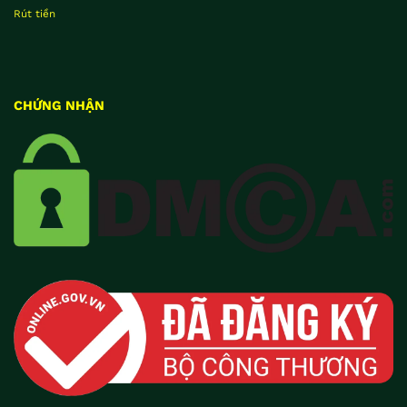
Rút tiền
CHỨNG NHẬN