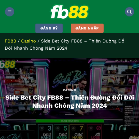
Bỏ
qua
nội
dung
ĐĂNG KÝ
ĐĂNG NHẬP
FB88
/
Casino
/
Side Bet City FB88 – Thiên Đường Đổi
Đời Nhanh Chóng Năm 2024
CASINO
Side Bet City FB88 – Thiên Đường Đổi Đời
Nhanh Chóng Năm 2024