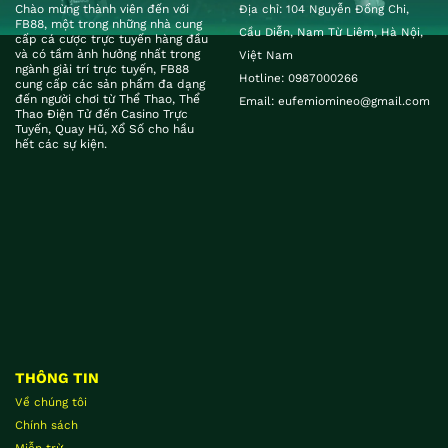
Địa chỉ:
104 Nguyễn Đổng Chi,
Chào mừng thành viên đến với
FB88, một trong những nhà cung
Cầu Diễn, Nam Từ Liêm, Hà Nội,
cấp cá cược trực tuyến hàng đầu
và có tầm ảnh hưởng nhất trong
Việt Nam
ngành giải trí trực tuyến, FB88
Hotline:
0987000266
cung cấp các sản phẩm đa dạng
đến người chơi từ Thể Thao, Thể
Email:
eufemiomineo@gmail.com
Thao Điện Tử đến Casino Trực
Tuyến, Quay Hũ, Xổ Số cho hầu
hết các sự kiện.
THÔNG TIN
Về chúng tôi
Chính sách