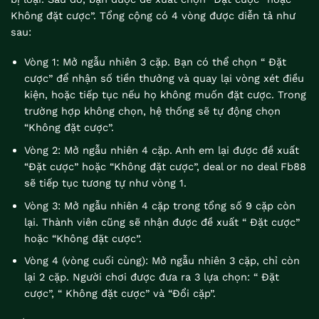
Không đặt cược”. Tổng cộng có 4 vòng được diễn tả như
sau:
Vòng 1: Mở ngẫu nhiên 3 cặp. Bạn có thể chọn “ Đặt
cược” để nhận số tiền thưởng và quay lại vòng xét điều
kiện, hoặc tiếp tục nếu họ không muốn đặt cược. Trong
trường hợp không chọn, hệ thống sẽ tự động chọn
“Không đặt cược”.
Vòng 2: Mở ngẫu nhiên 4 cặp. Anh em lại được đề xuất
“Đặt cược” hoặc “Không đặt cược”, deal or no deal Fb88
sẽ tiếp tục tương tự như vòng 1.
Vòng 3: Mở ngẫu nhiên 4 cặp trong tổng số 9 cặp còn
lại. Thành viên cũng sẽ nhận được đề xuất “ Đặt cược”
hoặc “Không đặt cược”.
Vòng 4 (vòng cuối cùng): Mở ngẫu nhiên 3 cặp, chỉ còn
lại 2 cặp. Người chơi được đưa ra 3 lựa chọn: “ Đặt
cược”, “ Không đặt cược” và “Đổi cặp”.