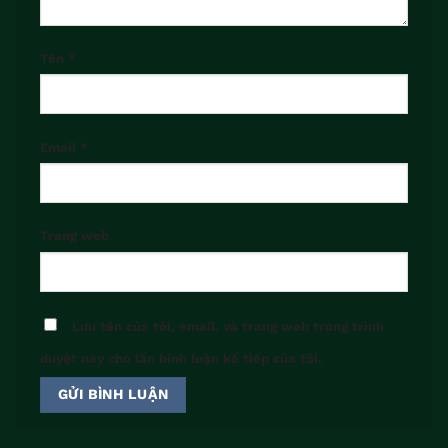
Tên
*
Email
*
Trang web
Lưu tên của tôi, email, và trang web trong trình
duyệt này cho lần bình luận kế tiếp của tôi.