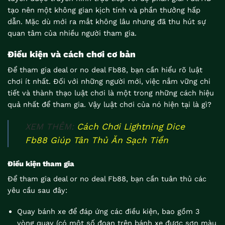
tạo nên một không gian kịch tính và phần thưởng hấp
dẫn. Mặc dù mới ra mắt không lâu nhưng đã thu hút sự
quan tâm của nhiều người tham gia.
Điều kiện và cách chơi cơ bản
Để tham gia deal or no deal Fb88, bạn cần hiểu rõ luật
chơi ít nhất. Đối với những người mới, việc nắm vững chi
tiết và thành thạo luật chơi là một trong những cách hiệu
quả nhất để tham gia. Vậy luật chơi của nó hiện tại là gì?
XEM THÊM:
Cách Chơi Lightning Dice
Fb88 Giúp Tân Thủ Ăn Sạch Tiền
Điều kiện tham gia
Để tham gia deal or no deal Fb88, bạn cần tuân thủ các
yêu cầu sau đây:
Quay bánh xe để đáp ứng các điều kiện, bao gồm 3
vòng quay (có một số đoạn trên bánh xe được sơn màu