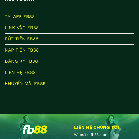
TẢI APP FB88
LINK VÀO FB88
RÚT TIỀN FB88
NẠP TIỀN FB88
ĐĂNG KÝ FB88
LIÊN HỆ FB88
KHUYẾN MÃI FB88
LIÊN HỆ CHÚNG TÔI
Website: fb88.cam