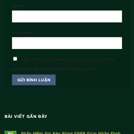
Email
*
Trang web
Lưu tên của tôi, email, và trang web trong trình
duyệt này cho lần bình luận kế tiếp của tôi.
BÀI VIẾT GẦN ĐÂY
Phần Mềm Soi Kèo Bóng FB88 Giúp Nhận Định