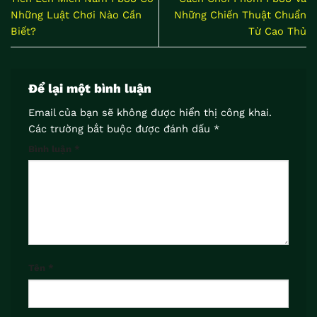
Những Luật Chơi Nào Cần
Những Chiến Thuật Chuẩn
Biết?
Từ Cao Thủ
Để lại một bình luận
Email của bạn sẽ không được hiển thị công khai.
Các trường bắt buộc được đánh dấu
*
Bình luận
*
Tên
*