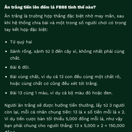
Ăn trắng tiến lên đếm lá FB88 tính thế nào?
Ăn trắng là trường hợp thắng đặc biệt nhờ may mắn, sau
khi hệ thống chia bài và một trong số người chơi có trong
tay kết hợp đặc biệt:
Tứ quý hai
Sảnh rồng, sảnh từ 3 đến cây xì, không nhất phải cùng
chất.
Bài 6 đôi.
Bài cùng chất, ví dụ cả 13 con đều cùng một chất rô,
hoặc cùng chất cơ cũng đều xét tới trắng.
Bài 13 cùng 1 màu, ví dụ cả bộ màu đỏ hoặc đen.
Người ăn trắng sẽ được hưởng tiền thưởng, lấy từ 3 người
còn lại, mỗi cá nhân chung tiền: 13 lá x số tiền mỗi lá x 2.
Ví dụ tiền cược bàn tối thiểu 5,000 đồng mỗi lá, như vậy
bạn phải chung cho người thắng: 13 x 5,000 x 2 = 150,000