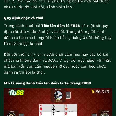
con 2. Còn các bộ còn lại phải trùng bộ thì mới bắt được
nhau ví dụ đôi với đôi, sảnh với sảnh.
Quy định chặt và thối
Trong cách chơi bài
Tiến lên đếm lá FB88
có một số quy
định rất thú vị đó là chặt và thối. Trong đó, người chơi
đánh ra heo mà bị người khác bắt lại bằng 3 đôi thông hay
tứ quý thì gọi là chặt.
Đối với thối, thì ý chỉ người chơi cầm heo hay các bộ bài
chặt mà không đánh ra được. Ví dụ, có một người về nhất
mà bạn vẫn còn cầm nguyên 13 cây hoặc còn heo chưa
đánh ra thì gọi là thối.
Mô tả vòng đánh tiến lên đếm lá tại trang FB88