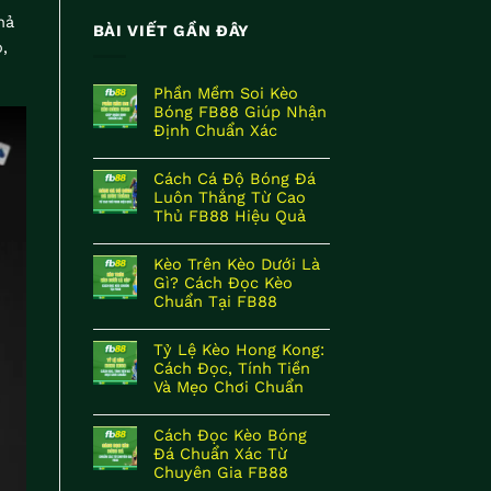
hả
BÀI VIẾT GẦN ĐÂY
,
Phần Mềm Soi Kèo
Bóng FB88 Giúp Nhận
Định Chuẩn Xác
Cách Cá Độ Bóng Đá
Luôn Thắng Từ Cao
Thủ FB88 Hiệu Quả
Kèo Trên Kèo Dưới Là
Gì? Cách Đọc Kèo
Chuẩn Tại FB88
Tỷ Lệ Kèo Hong Kong:
Cách Đọc, Tính Tiền
Và Mẹo Chơi Chuẩn
Cách Đọc Kèo Bóng
Đá Chuẩn Xác Từ
Chuyên Gia FB88