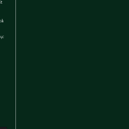
ất
cả
ụ: