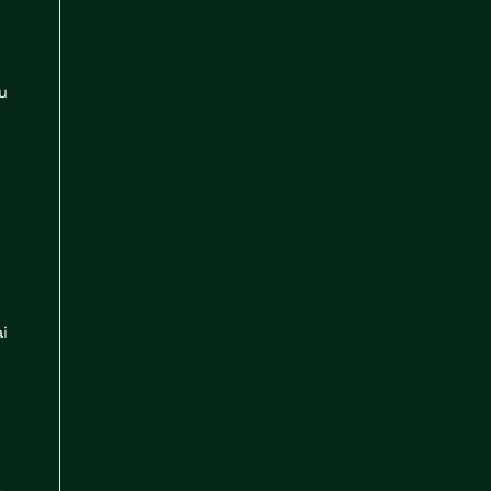
u
u
i