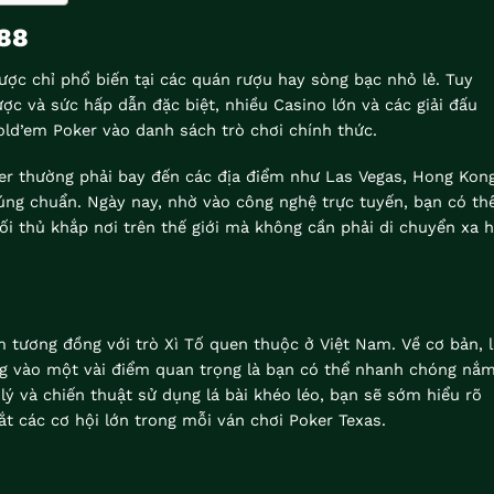
B88
ược chỉ phổ biến tại các quán rượu hay sòng bạc nhỏ lẻ. Tuy
lược và sức hấp dẫn đặc biệt, nhiều Casino lớn và các giải đấu
old’em Poker vào danh sách trò chơi chính thức.
r thường phải bay đến các địa điểm như Las Vegas, Hong Kong
úng chuẩn. Ngày nay, nhờ vào công nghệ trực tuyến, bạn có th
đối thủ khắp nơi trên thế giới mà không cần phải di chuyển xa 
 tương đồng với trò Xì Tố quen thuộc ở Việt Nam. Về cơ bản, l
ng vào một vài điểm quan trọng là bạn có thể nhanh chóng nắ
lý và chiến thuật sử dụng lá bài khéo léo, bạn sẽ sớm hiểu rõ
t các cơ hội lớn trong mỗi ván chơi Poker Texas.