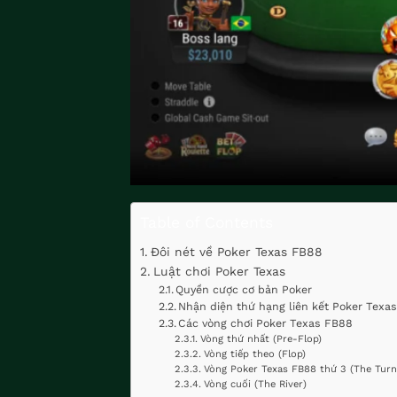
Table of Contents
Đôi nét về Poker Texas FB88
Luật chơi Poker Texas
Quyền cược cơ bản Poker
Nhận diện thứ hạng liên kết Poker Texa
Các vòng chơi Poker Texas FB88
Vòng thứ nhất (Pre-Flop)
Vòng tiếp theo (Flop)
Vòng Poker Texas FB88 thứ 3 (The Turn
Vòng cuối (The River)