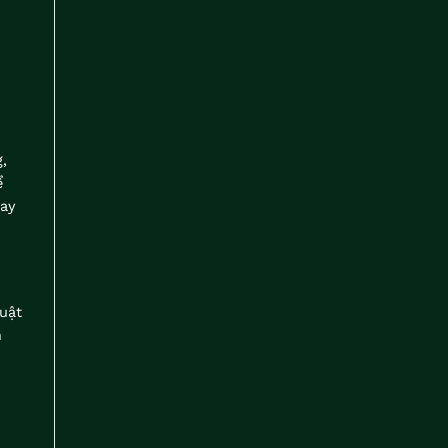
,
ể
hay
uật
m