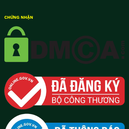
CHỨNG NHẬN