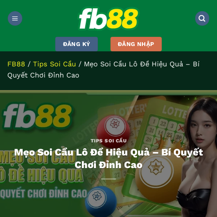
Bỏ
qua
nội
dung
ĐĂNG KÝ
ĐĂNG NHẬP
FB88
/
Tips Soi Cầu
/
Mẹo Soi Cầu Lô Đề Hiệu Quả – Bí
Quyết Chơi Đỉnh Cao
TIPS SOI CẦU
Mẹo Soi Cầu Lô Đề Hiệu Quả – Bí Quyết
Chơi Đỉnh Cao