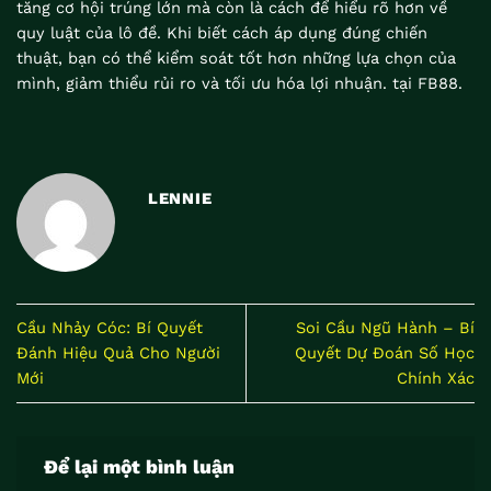
tăng cơ hội trúng lớn mà còn là cách để hiểu rõ hơn về
quy luật của lô đề. Khi biết cách áp dụng đúng chiến
thuật, bạn có thể kiểm soát tốt hơn những lựa chọn của
mình, giảm thiểu rủi ro và tối ưu hóa lợi nhuận. tại FB88.
LENNIE
Cầu Nhảy Cóc: Bí Quyết
Soi Cầu Ngũ Hành – Bí
Đánh Hiệu Quả Cho Người
Quyết Dự Đoán Số Học
Mới
Chính Xác
Để lại một bình luận