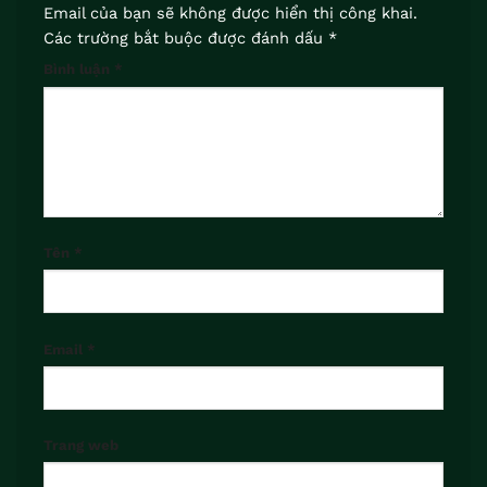
Email của bạn sẽ không được hiển thị công khai.
Các trường bắt buộc được đánh dấu
*
Bình luận
*
Tên
*
Email
*
Trang web