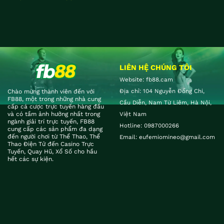
LIÊN HỆ CHÚNG TÔI
Website: fb88.cam
Địa chỉ:
104 Nguyễn Đổng Chi,
Chào mừng thành viên đến với
FB88, một trong những nhà cung
Cầu Diễn, Nam Từ Liêm, Hà Nội,
cấp cá cược trực tuyến hàng đầu
và có tầm ảnh hưởng nhất trong
Việt Nam
ngành giải trí trực tuyến, FB88
Hotline:
0987000266
cung cấp các sản phẩm đa dạng
đến người chơi từ Thể Thao, Thể
Email:
eufemiomineo@gmail.com
Thao Điện Tử đến Casino Trực
Tuyến, Quay Hũ, Xổ Số cho hầu
hết các sự kiện.