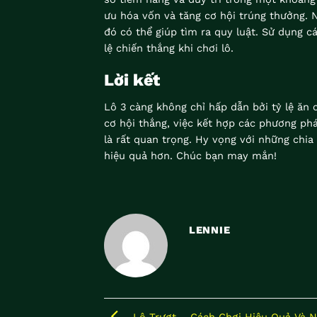
ưu hóa vốn và tăng cơ hội trúng thưởng. 
đó có thể giúp tìm ra quy luật. Sử dụng c
lệ chiến thắng khi chơi lô.
Lời kết
Lô 3 càng không chỉ hấp dẫn bởi tỷ lệ ăn 
cơ hội thắng, việc kết hợp các phương phá
là rất quan trọng. Hy vọng với những chia
hiệu quả hơn. Chúc bạn may mắn!
LENNIE
Lô Trượt – Cách Chơi Hiệu Quả Và 