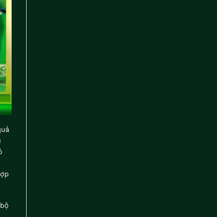
quả
u
ó
hợp
 bộ
i