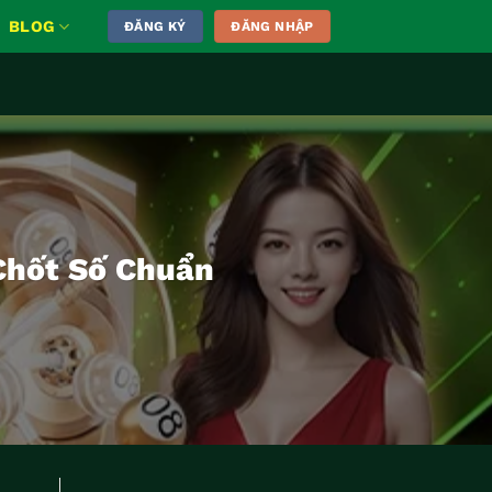
BLOG
ĐĂNG KÝ
ĐĂNG NHẬP
Chốt Số Chuẩn