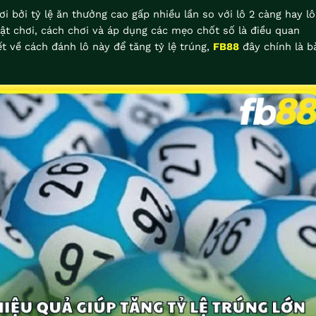
i bởi tỷ lệ ăn thưởng cao gấp nhiều lần so với lô 2 càng hay lô
uật chơi, cách chơi và áp dụng các mẹo chốt số là điều quan
t về cách đánh lô này để tăng tỷ lệ trúng,
FB88
đây chính là b