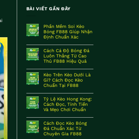
BÀI VIẾT GẦN ĐÂY
ài
Phần Mềm Soi Kèo
Bóng FB88 Giúp Nhận
Định Chuẩn Xác
Cách Cá Độ Bóng Đá
Luôn Thắng Từ Cao
Thủ FB88 Hiệu Quả
Kèo Trên Kèo Dưới Là
Gì? Cách Đọc Kèo
Chuẩn Tại FB88
Tỷ Lệ Kèo Hong Kong:
Cách Đọc, Tính Tiền
Và Mẹo Chơi Chuẩn
Cách Đọc Kèo Bóng
Đá Chuẩn Xác Từ
Chuyên Gia FB88