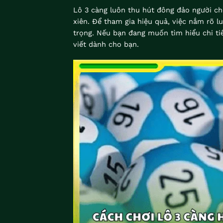
Lô 3 càng luôn thu hút đông đảo người chơ
xiên. Để tham gia hiệu quả, việc nắm rõ l
trọng. Nếu bạn đang muốn tìm hiểu chi tiế
viết dành cho bạn.