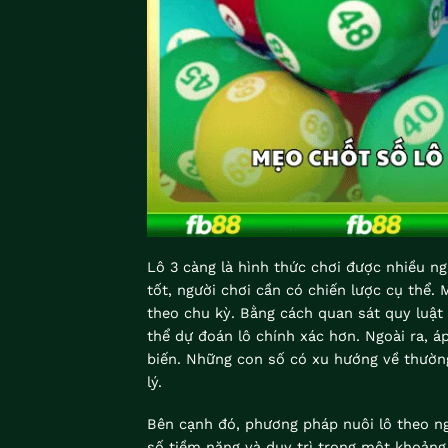
Lô 3 càng là hình thức chơi được nhiều ng
tốt, người chơi cần có chiến lược cụ thể
theo chu kỳ. Bằng cách quan sát quy luật 
thể dự đoán lô chính xác hơn. Ngoài ra, á
biến. Những con số có xu hướng về thường
lý.
Bên cạnh đó, phương pháp nuôi lô theo n
số tiềm năng và duy trì trong một khoảng t