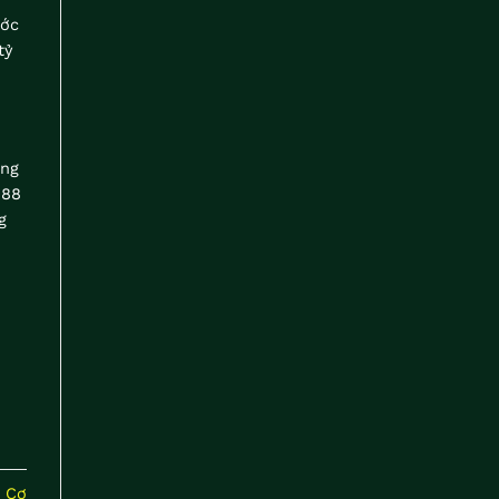
ước
tỷ
ăng
B88
g
g Cơ