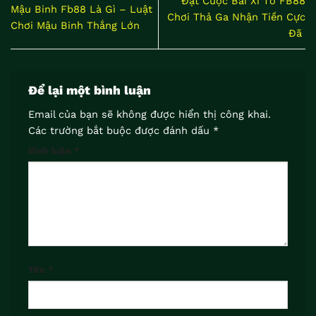
Đặt Cược Bài Xì Tố FB88
Mậu Binh Fb88 Là Gì – Luật
Chơi Thả Ga Nhận Tiền Cực
Chơi Mậu Binh Thắng Lớn
Đã
Để lại một bình luận
Email của bạn sẽ không được hiển thị công khai.
Các trường bắt buộc được đánh dấu
*
Bình luận
*
Tên
*