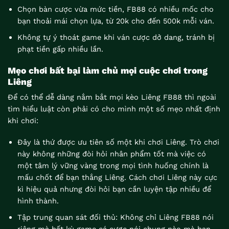
Chọn bàn cược vừa mức tiền, FB88 có nhiều mốc cho
bạn thoải mái chọn lựa, từ 20k cho đến 500k mỗi ván.
Không tự ý thoát game khi ván cược dở dang, tránh bị
phạt tiền gấp nhiều lần.
Mẹo chơi bất bại làm chủ mọi cuộc chơi trong
Liêng
Để có thể dễ dàng nắm bắt mọi kèo Liêng FB88 thì ngoài
tìm hiểu luật còn phải có cho mình một số mẹo nhất định
khi chơi:
Đây là thứ được ưu tiên số một khi chơi Liêng. Trò chơi
này không những đòi hỏi nhân phẩm tốt mà việc có
một tâm lý vững vàng trong mọi tình huống chính là
mấu chốt để bạn thắng Liêng. Cách chơi Liêng này cực
kì hiệu quả nhưng đòi hỏi bạn cần luyện tập nhiều để
hình thành.
Tập trung quan sát đối thủ: Không chỉ Liêng FB88 nói
riêng mà bất kỳ game cá cược nói chung nào mà bạn