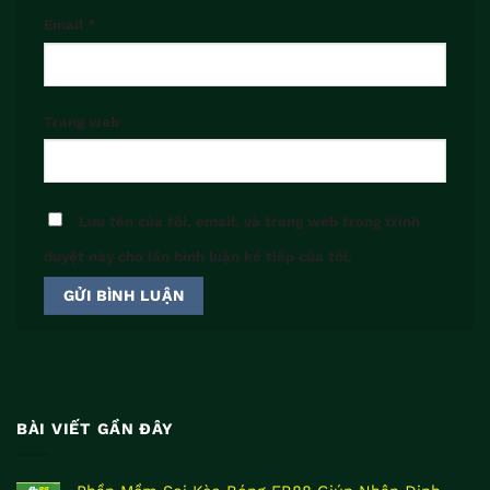
Email
*
Trang web
Lưu tên của tôi, email, và trang web trong trình
duyệt này cho lần bình luận kế tiếp của tôi.
BÀI VIẾT GẦN ĐÂY