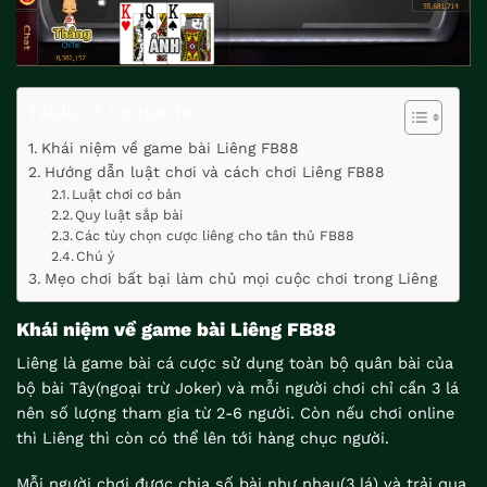
Table of Contents
Khái niệm về game bài Liêng FB88
Hướng dẫn luật chơi và cách chơi Liêng FB88
Luật chơi cơ bản
Quy luật sắp bài
Các tùy chọn cược liêng cho tân thủ FB88
Chú ý
Mẹo chơi bất bại làm chủ mọi cuộc chơi trong Liêng
Khái niệm về game bài Liêng FB88
Liêng là game bài cá cược sử dụng toàn bộ quân bài của
bộ bài Tây(ngoại trừ Joker) và mỗi người chơi chỉ cần 3 lá
nên số lượng tham gia từ 2-6 người. Còn nếu chơi online
thì Liêng thì còn có thể lên tới hàng chục người.
Mỗi người chơi được chia số bài như nhau(3 lá) và trải qua