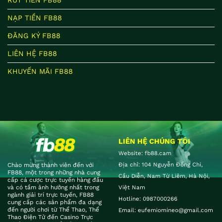
RÚT TIỀN FB88
NẠP TIỀN FB88
ĐĂNG KÝ FB88
LIÊN HỆ FB88
KHUYẾN MÃI FB88
LIÊN HỆ CHÚNG TÔI
Website: fb88.cam
Địa chỉ:
104 Nguyễn Đổng Chi,
Chào mừng thành viên đến với
FB88, một trong những nhà cung
Cầu Diễn, Nam Từ Liêm, Hà Nội,
cấp cá cược trực tuyến hàng đầu
và có tầm ảnh hưởng nhất trong
Việt Nam
ngành giải trí trực tuyến, FB88
Hotline:
0987000266
cung cấp các sản phẩm đa dạng
đến người chơi từ Thể Thao, Thể
Email:
eufemiomineo@gmail.com
Thao Điện Tử đến Casino Trực