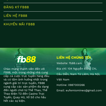
ĐĂNG KÝ FB88
LIÊN HỆ FB88
KHUYẾN MÃI FB88
LIÊN HỆ CHÚNG TÔI
Website: fb88.cam
Địa chỉ:
104 Nguyễn Đổng Chi,
Chào mừng thành viên đến với
FB88, một trong những nhà cung
Cầu Diễn, Nam Từ Liêm, Hà Nội,
cấp cá cược trực tuyến hàng đầu
và có tầm ảnh hưởng nhất trong
Việt Nam
ngành giải trí trực tuyến, FB88
Hotline:
0987000266
cung cấp các sản phẩm đa dạng
đến người chơi từ Thể Thao, Thể
Email:
eufemiomineo@gmail.com
Thao Điện Tử đến Casino Trực
Tuyến, Quay Hũ, Xổ Số cho hầu
hết các sự kiện.