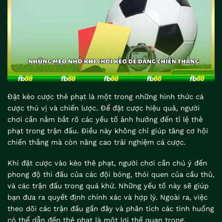
Đặt kèo cược thẻ phạt là một trong những hình thức cá
cược thú vị và chiến lược. Để đặt cược hiệu quả, người
chơi cần nắm bắt rõ các yếu tố ảnh hưởng đến tỉ lệ thẻ
phạt trong trận đấu. Điều này không chỉ giúp tăng cơ hội
chiến thắng mà còn nâng cao trải nghiệm cá cược.
Khi đặt cược vào kèo thẻ phạt, người chơi cần chú ý đến
phong độ thi đấu của các đội bóng, thói quen của cầu thủ,
và các trận đấu trong quá khứ. Những yếu tố này sẽ giúp
bạn đưa ra quyết định chính xác và hợp lý. Ngoài ra, việc
theo dõi các trận đấu gần đây và phân tích các tình huống
có thể dẫn đến thẻ phạt là một lợi thế quan trọng.