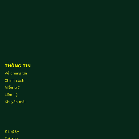
THÔNG TIN
Về chúng tôi
Chính sách
Miễn trừ
Liên hệ
Khuyến mãi
Đăng ký
Tải app