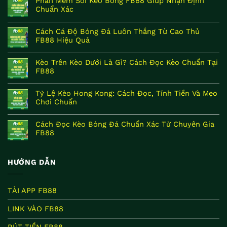
Phần Mềm Soi Kèo Bóng FB88 Giúp Nhận Định
Chuẩn Xác
Cách Cá Độ Bóng Đá Luôn Thắng Từ Cao Thủ
FB88 Hiệu Quả
Kèo Trên Kèo Dưới Là Gì? Cách Đọc Kèo Chuẩn Tại
FB88
Tỷ Lệ Kèo Hong Kong: Cách Đọc, Tính Tiền Và Mẹo
Chơi Chuẩn
Cách Đọc Kèo Bóng Đá Chuẩn Xác Từ Chuyên Gia
FB88
HƯỚNG DẪN
TẢI APP FB88
LINK VÀO FB88