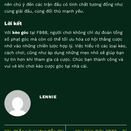
nên chú ý đến các trận đấu có tính chất tương đồng như
cùng giải đấu, cùng đối thủ mạnh yếu.
Lời kết
Với
kèo góc
tại FB88, người chơi không chỉ dự đoán tổng
số phạt góc mà còn có thể tối ưu hóa cơ hội thắng cược
nhờ vào những chiến lược hợp lý. Việc hiểu rõ các loại kèo,
cách chơi, cũng như áp dụng những mẹo nhỏ sẽ giúp bạn
tự tin hơn khi tham gia cá cược. Chúc bạn thành công và
vui vẻ khi chơi kèo cược góc tại nhà cái.
LENNIE