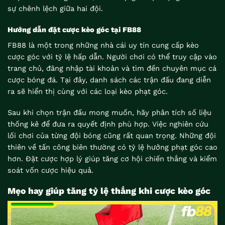
sự chênh lệch giữa hai đội.
Hướng dẫn đặt cược kèo góc tại FB88
FB88 là một trong những nhà cái uy tín cung cấp kèo
cược góc với tỷ lệ hấp dẫn. Người chơi có thể truy cập vào
trang chủ, đăng nhập tài khoản và tìm đến chuyên mục cá
cược bóng đá. Tại đây, danh sách các trận đấu đang diễn
ra sẽ hiển thị cùng với các loại kèo phạt góc.
Sau khi chọn trận đấu mong muốn, hãy phân tích số liệu
thống kê để đưa ra quyết định phù hợp. Việc nghiên cứu
lối chơi của từng đội bóng cũng rất quan trọng. Những đội
thiên về tấn công biên thường có tỷ lệ hưởng phạt góc cao
hơn. Đặt cược hợp lý giúp tăng cơ hội chiến thắng và kiểm
soát vốn cược hiệu quả.
Mẹo hay giúp tăng tỷ lệ thắng khi cược kèo góc