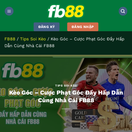
Bỏ
qua
nội
dung
ĐĂNG KÝ
ĐĂNG NHẬP
FB88
/
Tips Soi Kèo
/
Kèo Góc – Cược Phạt Góc Đầy Hấp
Dẫn Cùng Nhà Cái FB88
TIPS SOI KÈO
Kèo Góc – Cược Phạt Góc Đầy Hấp Dẫn
Cùng Nhà Cái FB88