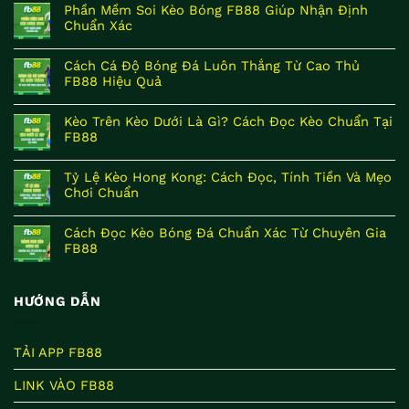
Phần Mềm Soi Kèo Bóng FB88 Giúp Nhận Định
Chuẩn Xác
Cách Cá Độ Bóng Đá Luôn Thắng Từ Cao Thủ
FB88 Hiệu Quả
Kèo Trên Kèo Dưới Là Gì? Cách Đọc Kèo Chuẩn Tại
FB88
Tỷ Lệ Kèo Hong Kong: Cách Đọc, Tính Tiền Và Mẹo
Chơi Chuẩn
Cách Đọc Kèo Bóng Đá Chuẩn Xác Từ Chuyên Gia
FB88
HƯỚNG DẪN
TẢI APP FB88
LINK VÀO FB88