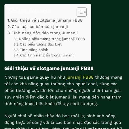
Table of Contents
Giới thiệu về slotgame jumanji FB88
Các luật cơ bản của jumanji
Tính năng độc đáo trong Jumanji
Những biểu tượng trong jumanji FB88
Các biểu tượng đặc biệt
Tính năng chính
Các tính năng ẩn trong jumanji
Giới thiệu về slotgame jumanji FB88
Những tựa game quay hũ như
jumanji FB88
thường mang
tới các khả năng quay thưởng cho người chơi, cùng các
phần thưởng cực lớn lớn cho những người chơi tham gia.
Tuy nhiên điểm đặc biệt jumanji lại mang đến hàng trăm
tính năng khác biệt khác để tay chơi sử dụng.
Người chơi sẽ nhận thấy đồ họa mới lạ, hình ảnh sống
động thực tế cùng với là các bản nhạc đặc sắc trong quá
trình phiêu lưu và tìm kiếm. Đây cũng là một game nổ hũ