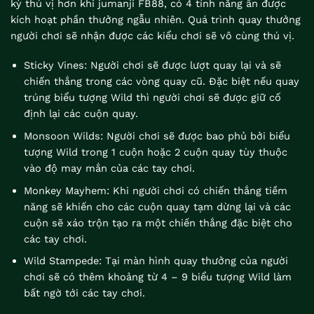
kỳ thú vị hơn khi jumanji FB88, có 4 tính năng ẩn được
kích hoạt phần thưởng ngẫu nhiên. Quá trình quay thưởng
người chơi sẽ nhận được các kiểu chơi sẽ vô cùng thú vị.
Sticky Vines: Người chơi sẽ được lượt quay lại và sẽ
chiến thắng trong các vòng quay cũ. Đặc biệt nếu quay
trúng biểu tượng Wild thì người chơi sẽ được giữ cố
định lại các cuộn quay.
Monsoon Wilds: Người chơi sẽ được bao phủ bởi biểu
tượng Wild trong 1 cuộn hoặc 2 cuộn quay tùy thuộc
vào độ may mắn của các tay chơi.
Monkey Mayhem: Khi người chơi có chiến thắng tiềm
năng sẽ khiến cho các cuộn quay tạm dừng lại và các
cuộn sẽ xáo trộn tạo ra một chiến thắng đặc biệt cho
các tay chơi.
Wild Stampede: Tại màn hình quay thưởng của người
chơi sẽ có thêm khoảng từ 4 – 9 biểu tượng Wild làm
bất ngờ tới các tay chơi.