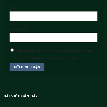
Email
*
Trang web
Lưu tên của tôi, email, và trang web trong trình
duyệt này cho lần bình luận kế tiếp của tôi.
BÀI VIẾT GẦN ĐÂY