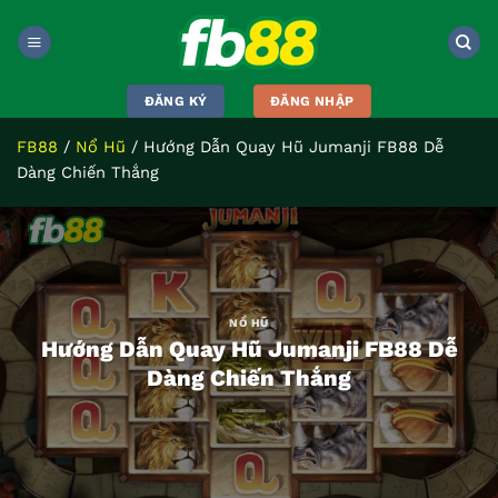
Bỏ
qua
nội
dung
ĐĂNG KÝ
ĐĂNG NHẬP
FB88
/
Nổ Hũ
/
Hướng Dẫn Quay Hũ Jumanji FB88 Dễ
Dàng Chiến Thắng
NỔ HŨ
Hướng Dẫn Quay Hũ Jumanji FB88 Dễ
Dàng Chiến Thắng