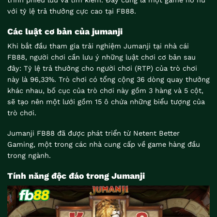
với tỷ lệ trả thưởng cực cao tại FB88.
Các luật cơ bản của jumanji
Khi bắt đầu tham gia trải nghiệm Jumanji tại nhà cái
FB88, người chơi cần lưu ý những luật chơi cơ bản sau
đây: Tỷ lệ trả thưởng cho người chơi (RTP) của trò chơi
này là 96,33%. Trò chơi có tổng cộng 36 dòng quay thưởng
khác nhau, bố cục của trò chơi này gồm 3 hàng và 5 cột,
sẽ tạo nên một lưới gồm 15 ô chứa những biểu tượng của
trò chơi.
Jumanji FB88 đã được phát triển từ Netent Better
Gaming, một trong các nhà cung cấp về game hàng đầu
trong ngành.
Tính năng độc đáo trong Jumanji