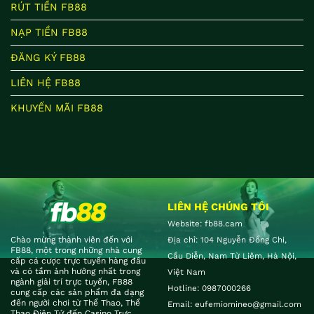
RÚT TIỀN FB88
NẠP TIỀN FB88
ĐĂNG KÝ FB88
LIÊN HỆ FB88
KHUYẾN MÃI FB88
LIÊN HỆ CHÚNG TÔI
Website: fb88.cam
Địa chỉ:
104 Nguyễn Đổng Chi,
Chào mừng thành viên đến với
FB88, một trong những nhà cung
Cầu Diễn, Nam Từ Liêm, Hà Nội,
cấp cá cược trực tuyến hàng đầu
và có tầm ảnh hưởng nhất trong
Việt Nam
ngành giải trí trực tuyến, FB88
Hotline:
0987000266
cung cấp các sản phẩm đa dạng
đến người chơi từ Thể Thao, Thể
Email:
eufemiomineo@gmail.com
Thao Điện Tử đến Casino Trực