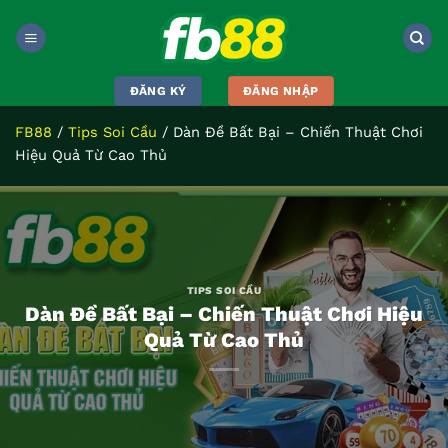
Bỏ
qua
nội
dung
ĐĂNG KÝ
ĐĂNG NHẬP
FB88
/
Tips Soi Cầu
/
Dàn Đề Bất Bại – Chiến Thuật Chơi
Hiệu Quả Từ Cao Thủ
TIPS SOI CẦU
Dàn Đề Bất Bại – Chiến Thuật Chơi Hiệu
Quả Từ Cao Thủ