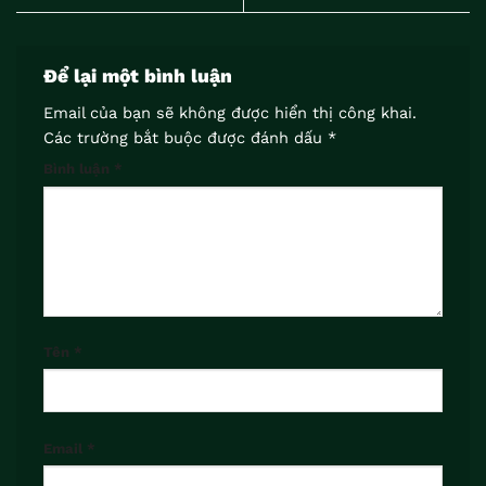
Để lại một bình luận
Email của bạn sẽ không được hiển thị công khai.
Các trường bắt buộc được đánh dấu
*
Bình luận
*
Tên
*
Email
*