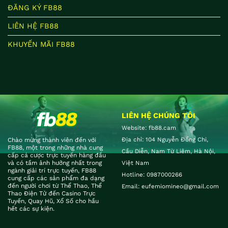
ĐĂNG KÝ FB88
LIÊN HỆ FB88
KHUYẾN MÃI FB88
LIÊN HỆ CHÚNG TÔI
Website: fb88.cam
Địa chỉ:
104 Nguyễn Đổng Chi,
Chào mừng thành viên đến với
FB88, một trong những nhà cung
Cầu Diễn, Nam Từ Liêm, Hà Nội,
cấp cá cược trực tuyến hàng đầu
và có tầm ảnh hưởng nhất trong
Việt Nam
ngành giải trí trực tuyến, FB88
Hotline:
0987000266
cung cấp các sản phẩm đa dạng
đến người chơi từ Thể Thao, Thể
Email:
eufemiomineo@gmail.com
Thao Điện Tử đến Casino Trực
Tuyến, Quay Hũ, Xổ Số cho hầu
hết các sự kiện.