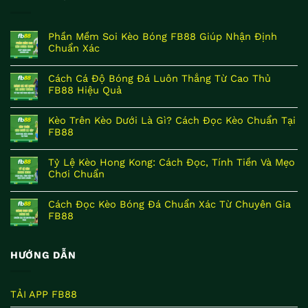
Phần Mềm Soi Kèo Bóng FB88 Giúp Nhận Định
Chuẩn Xác
Cách Cá Độ Bóng Đá Luôn Thắng Từ Cao Thủ
FB88 Hiệu Quả
Kèo Trên Kèo Dưới Là Gì? Cách Đọc Kèo Chuẩn Tại
FB88
Tỷ Lệ Kèo Hong Kong: Cách Đọc, Tính Tiền Và Mẹo
Chơi Chuẩn
Cách Đọc Kèo Bóng Đá Chuẩn Xác Từ Chuyên Gia
FB88
HƯỚNG DẪN
TẢI APP FB88