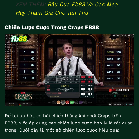
XEM THÊM:
Bầu Cua Fb88 Và Các Mẹo
Hay Tham Gia Cho Tân Thủ
Chiến Lược Cược Trong Craps FB88
Để tối ưu hóa cơ hội chiến thắng khi chơi Craps trên
FB88, việc áp dụng các chiến lược cược hợp lý là rất quan
trọng. Dưới đây là một số chiến lược cược hiệu quả: