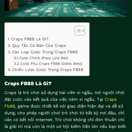
Table of Contents
Craps FB88 Là Gì?
Quy Tắc Cơ Bản Của Craps
Các Loại Cược Trong Craps FB88
Cược Chính (Pass Line Bet)
Cược Phụ Craps FB88 (Odds Bets)
Chiến Lược Cược Trong Craps FB88
Craps FB88 Là Gì?
Craps là trò chơi sử dụng hai viên xí ngầu, nơi người chơi
đặt cược vào kết quả của việc ném xí ngầu. Tại
Craps
Fb88
, game được thiết kế với giao diện hiện đại và dễ sử
dụng, cho phép người chơi trò chơi từ bất kỳ nơi đâu, chỉ
cần có kết nối Internet. Trò chơi không chỉ đơn thuần chỉ
là giải trí mà còn là một cơ hội kiếm tiền lớn nếu bạn biết