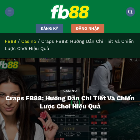
Bỏ
qua
nội
dung
ĐĂNG KÝ
ĐĂNG NHẬP
FB88
/
Casino
/
Craps FB88: Hướng Dẫn Chi Tiết Và Chiến
Lược Chơi Hiệu Quả
CASINO
Craps FB88: Hướng Dẫn Chi Tiết Và Chiến
Lược Chơi Hiệu Quả