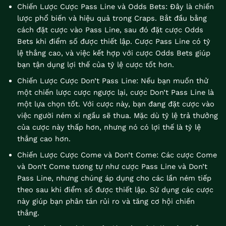
Chiến Lược Cược Pass Line và Odds Bets: Đây là chiến
lược phổ biến và hiệu quả trong Craps. Bắt đầu bằng
cách đặt cược vào Pass Line, sau đó đặt cược Odds
Bets khi điểm số được thiết lập. Cược Pass Line có tỷ
lệ thắng cao, và việc kết hợp với cược Odds Bets giúp
bạn tận dụng lợi thế của tỷ lệ cược tốt hơn.
Chiến Lược Cược Don’t Pass Line: Nếu bạn muốn thử
một chiến lược cược ngược lại, cược Don’t Pass Line là
một lựa chọn tốt. Với cược này, bạn đang đặt cược vào
việc người ném xí ngầu sẽ thua. Mặc dù tỷ lệ trả thưởng
của cược này thấp hơn, nhưng nó có lợi thế là tỷ lệ
thắng cao hơn.
Chiến Lược Cược Come và Don’t Come: Các cược Come
và Don’t Come tương tự như cược Pass Line và Don’t
Pass Line, nhưng chúng áp dụng cho các lần ném tiếp
theo sau khi điểm số được thiết lập. Sử dụng các cược
này giúp bạn phân tán rủi ro và tăng cơ hội chiến
thắng.