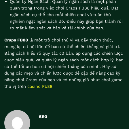
Quản Lý Ngân Sách: Quản lý ngân sách là một phần
quan trọng trong việc chơi Craps FB88 hiệu quả. Đặt
ngân sách cụ thể cho mỗi phiên chơi và tuân thủ
nghiêm ngặt ngân sách đó. Điều này giúp bạn tránh rủi
ro mất kiểm soát và bảo vệ tài chính của bạn.
Craps FB88
là một trò chơi thú vị và đầy thách thức,
mang lại cơ hội lớn để bạn có thể chiến thắng và giải trí.
Bằng cách hiểu rõ quy tắc cơ bản, áp dụng các chiến lược
cược hiệu quả, và quản lý ngân sách một cách hợp lý, bạn
có thể tối ưu hóa cơ hội chiến thắng của mình. Hãy sử
dụng các mẹo và chiến lược được đề cập để nâng cao kỹ
năng chơi Craps của bạn và có những giờ phút chơi game
thú vị trên
casino Fb88
.
SEO