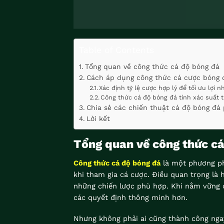
Table of Contents
Tổng quan về công thức cá độ bóng đá
Cách áp dụng công thức cá cược bóng 
Xác định tỷ lệ cược hợp lý để tối ưu lợi 
Công thức cá độ bóng đá tính xác suất 
Chia sẻ các chiến thuật cá độ bóng đá
Lời kết
Tổng quan về công thức c
Công thức cá độ bóng đá
là một phương ph
khi tham gia cá cược. Điều quan trọng là 
những chiến lược phù hợp. Khi nắm vững c
các quyết định thông minh hơn.
Nhưng không phải ai cũng thành công ngay