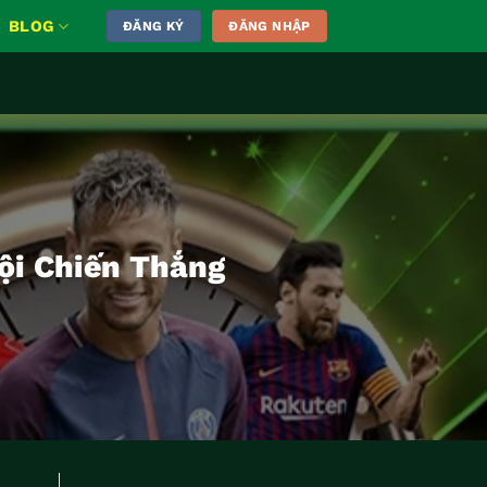
BLOG
ĐĂNG KÝ
ĐĂNG NHẬP
ội Chiến Thắng