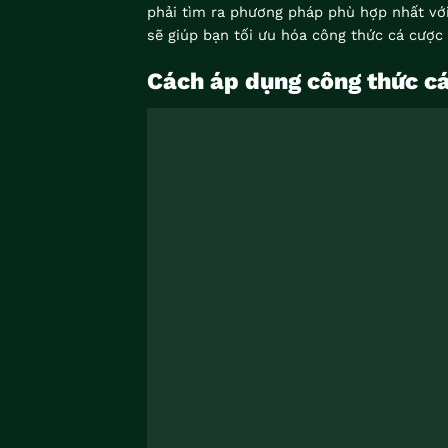
phải tìm ra phương pháp phù hợp nhất với
sẽ giúp bạn tối ưu hóa công thức cá cược
Cách áp dụng công thức cá