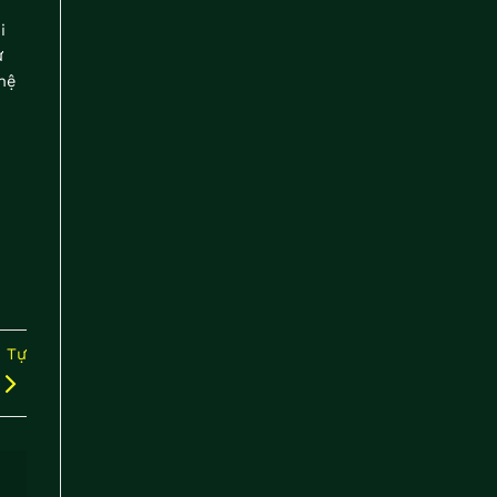
i
ư
hệ
 Tự