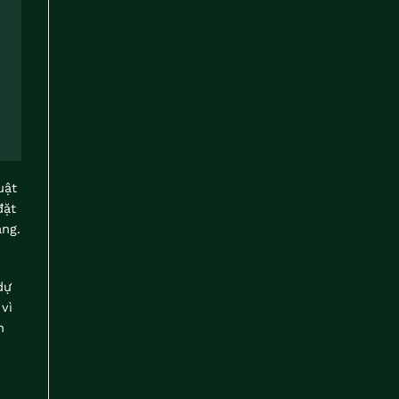
uật
đặt
ắng.
dự
vì
n