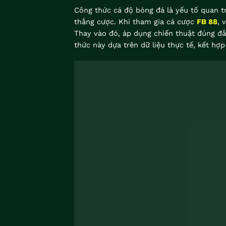
Công thức cá độ bóng đá là yếu tố quan tr
thắng cược. Khi tham gia cá cược
FB 88
, 
Thay vào đó, áp dụng chiến thuật đúng đắn
thức này dựa trên dữ liệu thực tế, kết hợp