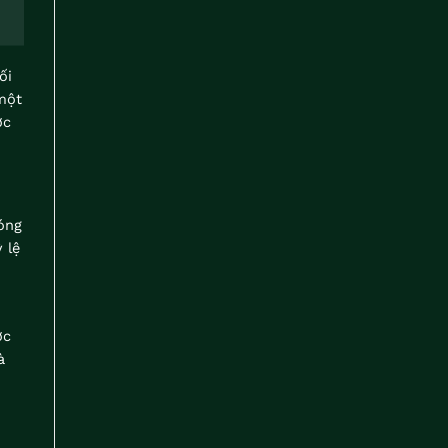
ối
một
ợc
bóng
 lệ
ợc
à