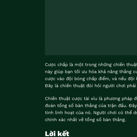
Cược chấp là một trong những chiến thuật
này giúp bạn tối ưu hóa khả năng thắng c
cược vào đội bóng chấp điểm, và nếu đội 
Đây là chiến thuật đòi hỏi người chơi phải
Chiến thuật cược tài xỉu là phương pháp đ
đoán tổng số bàn thắng của trận đấu. Đây
tính linh hoạt của nó. Người chơi có thể 
chính xác nhất về tổng số bàn thắng.
Lời kết