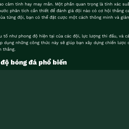
ào cảm tính hay may mắn. Một phần quan trọng là tính xác su
bước phân tích cần thiết để đánh giá đội nào có cơ hội thắng c
của từng đội, bạn có thể đặt cược một cách thông minh và giả
 tố như phong độ hiện tại của các đội, lực lượng thi đấu, và c
Áp dụng những công thức này sẽ giúp bạn xây dựng chiến lược 
n thắng.
á độ bóng đá phổ biến