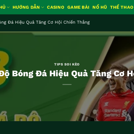
HỦ
HƯỚNG DẪN
CASINO
GAME BÀI
NỔ HŨ
THỂ THAO
ng Đá Hiệu Quả Tăng Cơ Hội Chiến Thắng
TIPS SOI KÈO
Độ Bóng Đá Hiệu Quả Tăng Cơ H