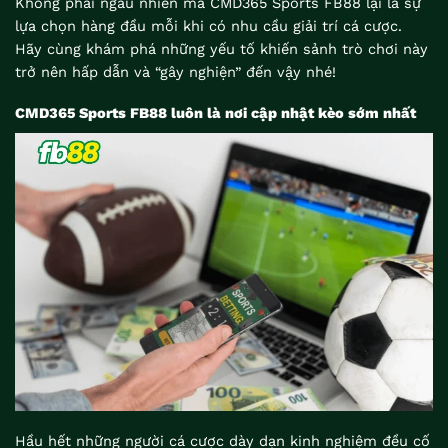
Không phải ngẫu nhiên mà CMD365 Sports FB88 lại là sự
lựa chọn hàng đầu mỗi khi có nhu cầu giải trí cá cược.
Hãy cùng khám phá những yếu tố khiến sảnh trò chơi này
trở nên hấp dẫn và “gây nghiện” đến vậy nhé!
CMD365 Sports FB88 luôn là nơi cập nhật kèo sớm nhất
Hầu hết những người cá cược dày dạn kinh nghiệm đều cố