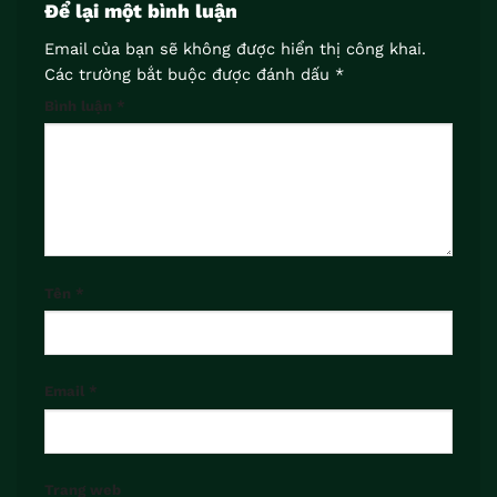
Để lại một bình luận
Email của bạn sẽ không được hiển thị công khai.
Các trường bắt buộc được đánh dấu
*
Bình luận
*
Tên
*
Email
*
Trang web