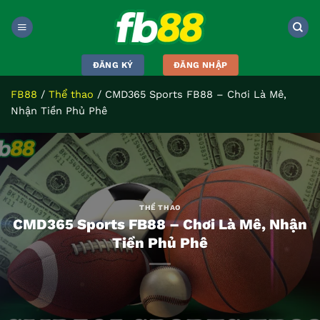
Bỏ
qua
nội
dung
ĐĂNG KÝ
ĐĂNG NHẬP
FB88
/
Thể thao
/
CMD365 Sports FB88 – Chơi Là Mê,
Nhận Tiền Phủ Phê
THỂ THAO
CMD365 Sports FB88 – Chơi Là Mê, Nhận
Tiền Phủ Phê