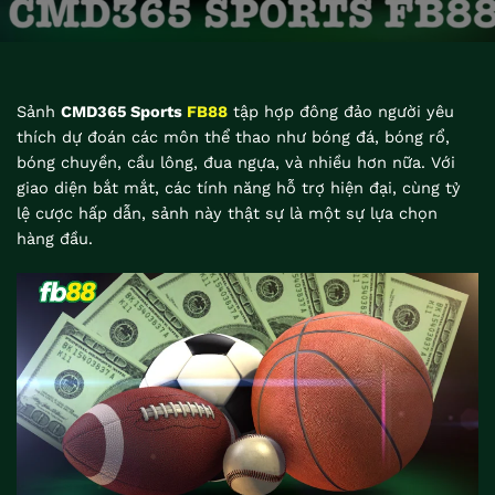
Sảnh
CMD365 Sports
FB88
tập hợp đông đảo người yêu
thích dự đoán các môn thể thao như bóng đá, bóng rổ,
bóng chuyền, cầu lông, đua ngựa, và nhiều hơn nữa. Với
giao diện bắt mắt, các tính năng hỗ trợ hiện đại, cùng tỷ
lệ cược hấp dẫn, sảnh này thật sự là một sự lựa chọn
hàng đầu.