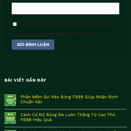
Lưu tên của tôi, email, và trang web trong trình
duyệt này cho lần bình luận kế tiếp của tôi.
BÀI VIẾT GẦN ĐÂY
Phần Mềm Soi Kèo Bóng FB88 Giúp Nhận Định
Chuẩn Xác
Cách Cá Độ Bóng Đá Luôn Thắng Từ Cao Thủ
FB88 Hiệu Quả