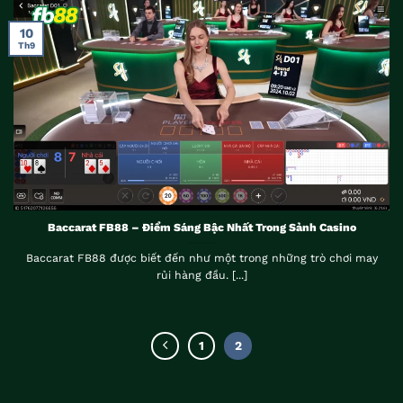
10
Th9
Baccarat FB88 – Điểm Sáng Bậc Nhất Trong Sảnh Casino
Baccarat FB88 được biết đến như một trong những trò chơi may
rủi hàng đầu. [...]
1
2