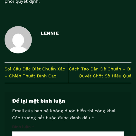
phối quyết định.
LENNIE
Soi Cầu Đặc Biệt Chuẩn Xác
Cách Tạo Dàn Đề Chuẩn – Bí
– Chiến Thuật Đỉnh Cao
Quyết Chốt Số Hiệu Quả
Để lại một bình luận
Email của bạn sẽ không được hiển thị công khai.
Các trường bắt buộc được đánh dấu
*
Bình luận
*