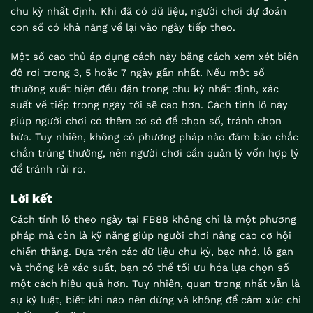
chu kỳ nhất định. Khi đã có dữ liệu, người chơi dự đoán
con số có khả năng về lại vào ngày tiếp theo.
Một số cao thủ áp dụng cách này bằng cách xem xét biên
độ rơi trong 3, 5 hoặc 7 ngày gần nhất. Nếu một số
thường xuất hiện đều đặn trong chu kỳ nhất định, xác
suất về tiếp trong ngày tới sẽ cao hơn. Cách tính lô này
giúp người chơi có thêm cơ sở để chọn số, tránh chọn
bừa. Tuy nhiên, không có phương pháp nào đảm bảo chắc
chắn trúng thưởng, nên người chơi cần quản lý vốn hợp lý
để tránh rủi ro.
Lời kết
Cách tính lô theo ngày tại FB88 không chỉ là một phương
pháp mà còn là kỹ năng giúp người chơi nâng cao cơ hội
chiến thắng. Dựa trên các dữ liệu chu kỳ, bạc nhớ, lô gan
và thống kê xác suất, bạn có thể tối ưu hóa lựa chọn số
một cách hiệu quả hơn. Tuy nhiên, quan trọng nhất vẫn là
sự kỷ luật, biết khi nào nên dừng và không để cảm xúc chi