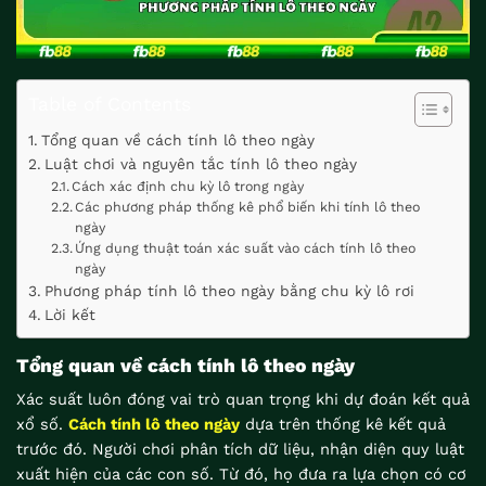
Table of Contents
Tổng quan về cách tính lô theo ngày
Luật chơi và nguyên tắc tính lô theo ngày
Cách xác định chu kỳ lô trong ngày
Các phương pháp thống kê phổ biến khi tính lô theo
ngày
Ứng dụng thuật toán xác suất vào cách tính lô theo
ngày
Phương pháp tính lô theo ngày bằng chu kỳ lô rơi
Lời kết
Tổng quan về cách tính lô theo ngày
Xác suất luôn đóng vai trò quan trọng khi dự đoán kết quả
xổ số.
Cách tính lô theo ngày
dựa trên thống kê kết quả
trước đó. Người chơi phân tích dữ liệu, nhận diện quy luật
xuất hiện của các con số. Từ đó, họ đưa ra lựa chọn có cơ