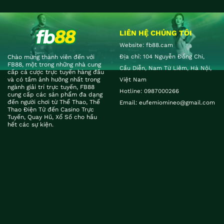
LIÊN HỆ CHÚNG TÔI
Website: fb88.cam
Địa chỉ:
104 Nguyễn Đổng Chi,
Chào mừng thành viên đến với
FB88, một trong những nhà cung
Cầu Diễn, Nam Từ Liêm, Hà Nội,
cấp cá cược trực tuyến hàng đầu
và có tầm ảnh hưởng nhất trong
Việt Nam
ngành giải trí trực tuyến, FB88
Hotline:
0987000266
cung cấp các sản phẩm đa dạng
đến người chơi từ Thể Thao, Thể
Email:
eufemiomineo@gmail.com
Thao Điện Tử đến Casino Trực
Tuyến, Quay Hũ, Xổ Số cho hầu
hết các sự kiện.