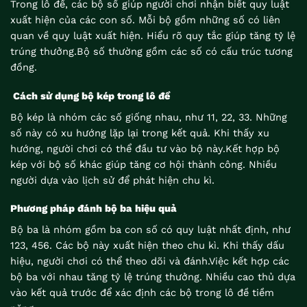
Trong lô đề, các bộ số giúp người chơi nhận biết quy luật
xuất hiện của các con số. Mỗi bộ gồm những số có liên
quan về quy luật xuất hiện. Hiểu rõ quy tắc giúp tăng tỷ lệ
trúng thưởng.Bộ số thường gồm các số có cấu trúc tương
đồng.
Cách sử dụng bộ kép trong lô đề
Bộ kép là nhóm các số giống nhau, như 11, 22, 33. Những
số này có xu hướng lặp lại trong kết quả. Khi thấy xu
hướng, người chơi có thể đầu tư vào bộ này.Kết hợp bộ
kép với bộ số khác giúp tăng cơ hội thành công. Nhiều
người dựa vào lịch sử để phát hiện chu kì.
Phương pháp đánh bộ ba hiệu quả
Bộ ba là nhóm gồm ba con số có quy luật nhất định, như
123, 456. Các bộ này xuất hiện theo chu kì. Khi thấy dấu
hiệu, người chơi có thể theo dõi và đánh.Việc kết hợp các
bộ ba với nhau tăng tỷ lệ trúng thưởng. Nhiều cao thủ dựa
vào kết quả trước để xác định các bộ trong lô đề tiềm