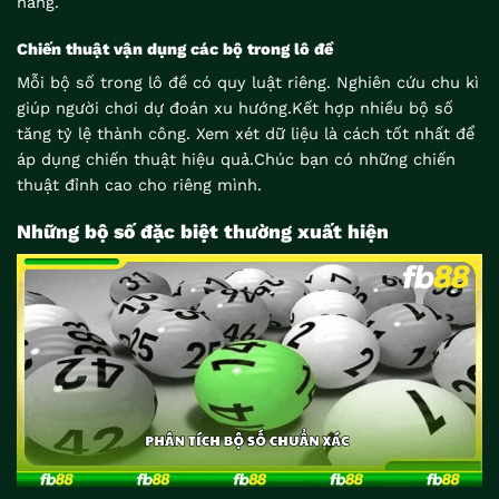
năng.
Chiến thuật vận dụng các bộ trong lô đề
Mỗi bộ số trong lô đề có quy luật riêng. Nghiên cứu chu kì
giúp người chơi dự đoán xu hướng.Kết hợp nhiều bộ số
tăng tỷ lệ thành công. Xem xét dữ liệu là cách tốt nhất để
áp dụng chiến thuật hiệu quả.Chúc bạn có những chiến
thuật đỉnh cao cho riêng mình.
Những bộ số đặc biệt thường xuất hiện