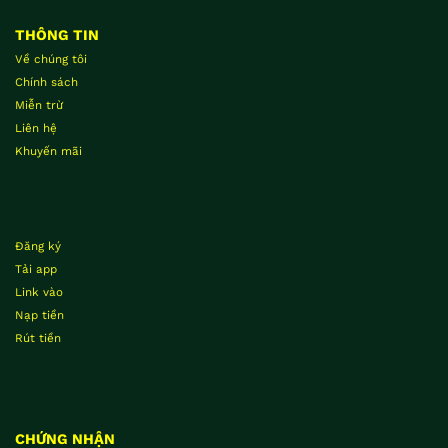
THÔNG TIN
Về chúng tôi
Chính sách
Miễn trừ
Liên hệ
Khuyến mãi
Đăng ký
Tải app
Link vào
Nạp tiền
Rút tiền
CHỨNG NHẬN