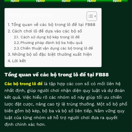
Table of Contents
Tổng quan về các bộ trong lô đề tại FB88
Cách chơi lô đề dựa vào các bộ số
Cách sử dụng bộ kép trong lô đề
Phương pháp đánh bộ ba hiệu quả
Chiến thuật vận dụng các bộ trong lô đề
Những bộ số đặc biệt thường xuất hiện
Lời kết
Tổng quan về các bộ trong lô đề tại FB88
Các bộ trong lô đề
là tập hợp các con số có mối liên hệ
nhất định, giúp người chơi nhận diện quy luật và dự đoán
kết quả. Việc hiểu rõ các nhóm số này giúp tối ưu chiến
lược đặt cược, nâng cao tỷ lệ trúng thưởng. Một số bộ phổ
biến gồm bộ kép, bộ ba và bộ số liên tiếp. Nắm vững quy
luật của từng nhóm sẽ hỗ trợ người chơi đưa ra quyết
định chính xác hơn.