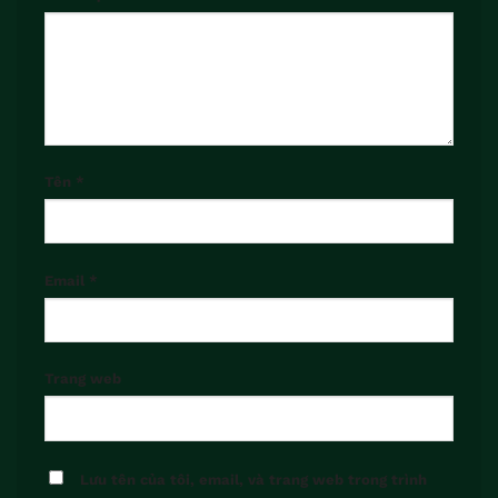
Tên
*
Email
*
Trang web
Lưu tên của tôi, email, và trang web trong trình