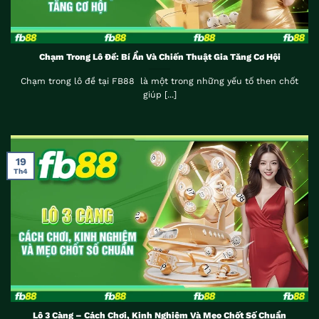
Chạm Trong Lô Đề: Bí Ẩn Và Chiến Thuật Gia Tăng Cơ Hội
Chạm trong lô đề tại FB88 là một trong những yếu tố then chốt
giúp [...]
19
Th4
Lô 3 Càng – Cách Chơi, Kinh Nghiệm Và Mẹo Chốt Số Chuẩn