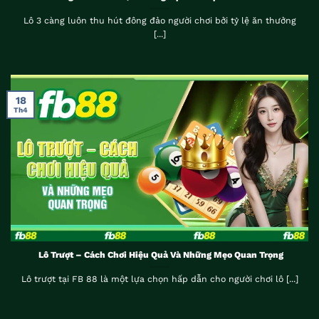
Lô 3 càng luôn thu hút đông đảo người chơi bởi tỷ lệ ăn thưởng
[...]
18
Th4
Lô Trượt – Cách Chơi Hiệu Quả Và Những Mẹo Quan Trọng
Lô trượt tại FB 88 là một lựa chọn hấp dẫn cho người chơi lô [...]