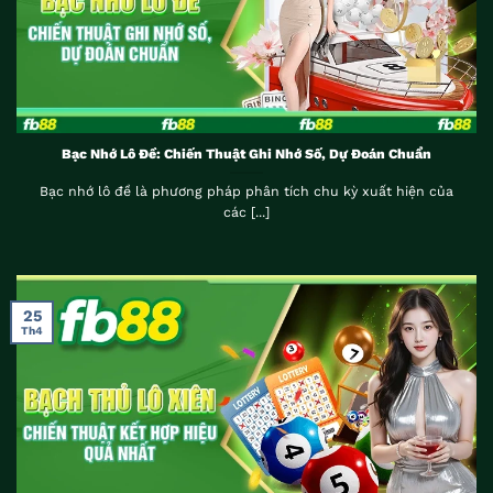
Bạc Nhớ Lô Đề: Chiến Thuật Ghi Nhớ Số, Dự Đoán Chuẩn
Bạc nhớ lô đề là phương pháp phân tích chu kỳ xuất hiện của
các [...]
25
Th4