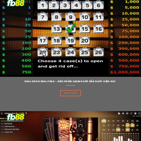
DEAL OR NO DEAL FB88 – SIÊU PHẨM CASINO HẤP DẪN NHẤT HIỆN NAY
XEM THÊM