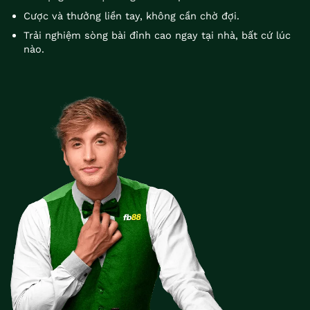
Cược và thưởng liền tay, không cần chờ đợi.
Trải nghiệm sòng bài đỉnh cao ngay tại nhà, bất cứ lúc
nào.