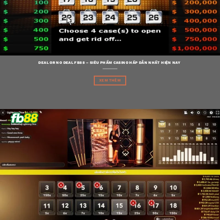
DEAL OR NO DEAL FB88 – SIÊU PHẨM CASINO HẤP DẪN NHẤT HIỆN NAY
XEM THÊM