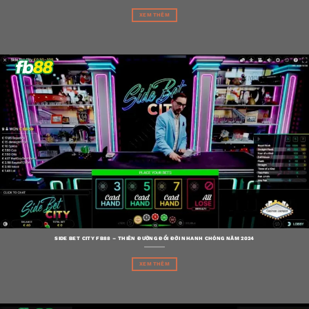
XEM THÊM
SIDE BET CITY FB88 – THIÊN ĐƯỜNG ĐỔI ĐỜI NHANH CHÓNG NĂM 2024
XEM THÊM