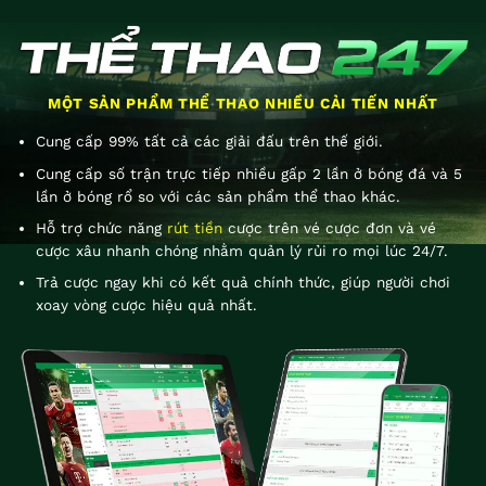
MỘT SẢN PHẨM THỂ THAO NHIỀU CẢI TIẾN NHẤT
Cung cấp 99% tất cả các giải đấu trên thế giới.
Cung cấp số trận trực tiếp nhiều gấp 2 lần ở bóng đá và 5
lần ở bóng rổ so với các sản phẩm thể thao khác.
Hỗ trợ chức năng
rút tiền
cược trên vé cược đơn và vé
cược xâu nhanh chóng nhằm quản lý rủi ro mọi lúc 24/7.
Trả cược ngay khi có kết quả chính thức, giúp người chơi
xoay vòng cược hiệu quả nhất.