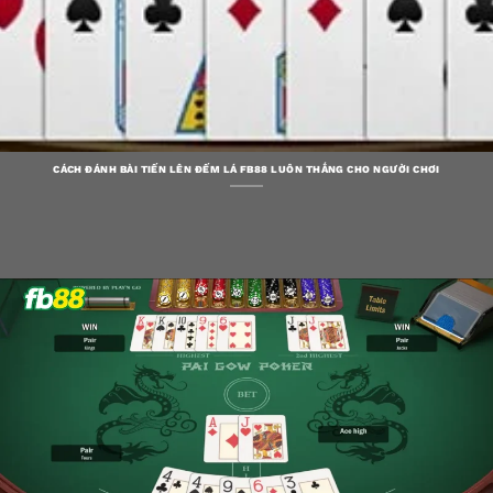
CÁCH ĐÁNH BÀI TIẾN LÊN ĐẾM LÁ FB88 LUÔN THẮNG CHO NGƯỜI CHƠI